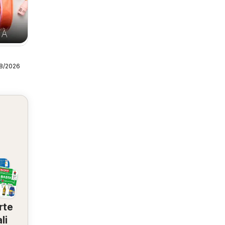
08/2026
rte
li