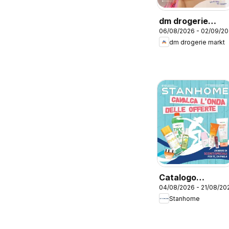
dm drogerie
06/08/2026 - 02/09/2
markt volantino
dm drogerie markt
Catalogo
04/08/2026 - 21/08/20
Stanhome 12
Stanhome
2026