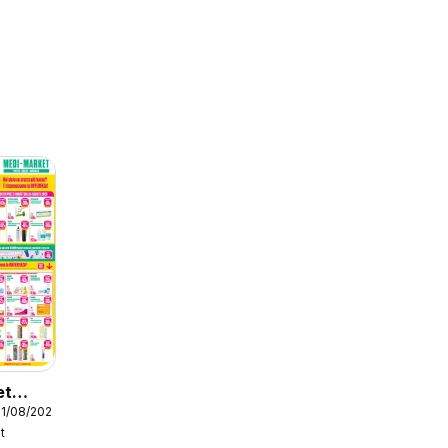
et
31/08/2026
t