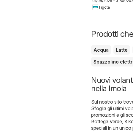
01/08/2026 - 31/08/20
Tigotà
Prodotti che
Acqua
Latte
Spazzolino elettr
Nuovi volanti
nella Imola
Sul nostro sito trov
Sfoglia gli ultimi vo
promozioni e gli sco
Bottega Verde
,
Kik
speciali in un unico