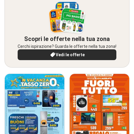
Scopri le offerte nella tua zona
Cerchi ispirazione? Guarda le offerte nella tua zona!
Vedi le offerte