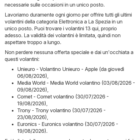
necessarie sulle occasioni in un unico posto.
Lavoriamo duramente ogni giorno per offrire tutti gli ultimi
volantini della categoria Elettronica a La Spezia in un
unico posto. Puoi trovare i volantini 13 qui, proprio
adesso. La validità dei volantini è limitata, quindi non
aspettare troppo a lungo.
Non perdere nessuna offerta speciale e dai un'occhiata a
questi volantini:
Unieuro - Volantino Unieuro - Apple (da giovedì
06/08/2026)
,
Media World - Media World volantino (03/08/2026 -
09/08/2026)
,
Comet - Comet volantino (30/07/2026 -
19/08/2026)
,
Trony - Trony volantino (30/07/2026 -
23/08/2026)
,
Euronics - Euronics volantino (30/07/2026 -
19/08/2026)
.