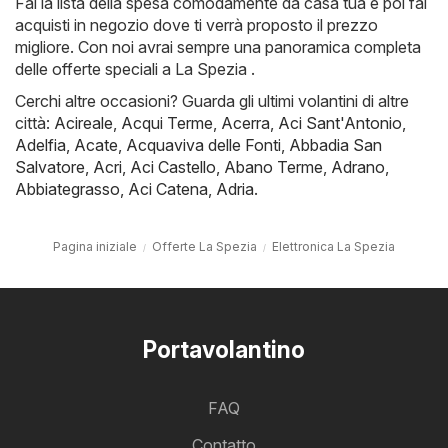
Fai la lista della spesa comodamente da casa tua e poi fai
acquisti in negozio dove ti verrà proposto il prezzo
migliore. Con noi avrai sempre una panoramica completa
delle offerte speciali a La Spezia .
Cerchi altre occasioni? Guarda gli ultimi volantini di altre
città:
Acireale
,
Acqui Terme
,
Acerra
,
Aci Sant'Antonio
,
Adelfia
,
Acate
,
Acquaviva delle Fonti
,
Abbadia San
Salvatore
,
Acri
,
Aci Castello
,
Abano Terme
,
Adrano
,
Abbiategrasso
,
Aci Catena
,
Adria
.
Pagina iniziale
Offerte La Spezia
Elettronica La Spezia
Portavolantino
FAQ
Contatto