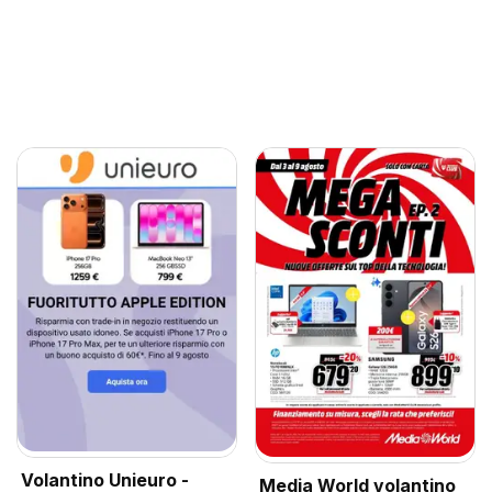
Volantino Unieuro -
Media World volantino