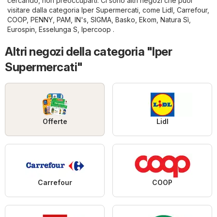
cercando, non preoccuparti. Ci sono altri negozi che puoi
visitare dalla categoria
Iper Supermercati
, come
Lidl
,
Carrefour
,
COOP
,
PENNY
,
PAM
,
IN's
,
SIGMA
,
Basko
,
Ekom
,
Natura Sì
,
Eurospin
,
Esselunga S
,
Ipercoop
.
Altri negozi della categoria "Iper
Supermercati"
Offerte
Lidl
Carrefour
COOP