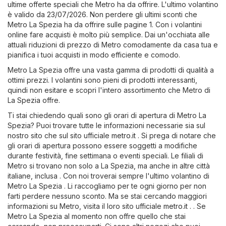
ultime offerte speciali che Metro ha da offrire. L'ultimo volantino
è valido da 23/07/2026. Non perdere gli ultimi sconti che
Metro La Spezia ha da offrire sulle pagine 1. Con i volantini
online fare acquisti è molto più semplice. Dai un'occhiata alle
attuali riduzioni di prezzo di Metro comodamente da casa tua e
pianifica i tuoi acquisti in modo efficiente e comodo.
Metro La Spezia offre una vasta gamma di prodotti di qualità a
ottimi prezzi. I volantini sono pieni di prodotti interessanti,
quindi non esitare e scopri l'intero assortimento che Metro di
La Spezia offre.
Ti stai chiedendo quali sono gli orari di apertura di Metro La
Spezia? Puoi trovare tutte le informazioni necessarie sia sul
nostro sito che sul sito ufficiale
metro.it
. Si prega di notare che
gli orari di apertura possono essere soggetti a modifiche
durante festività, fine settimana o eventi speciali. Le filiali di
Metro si trovano non solo a La Spezia, ma anche in altre città
italiane, inclusa . Con noi troverai sempre l'ultimo volantino di
Metro La Spezia . Li raccogliamo per te ogni giorno per non
farti perdere nessuno sconto. Ma se stai cercando maggiori
informazioni su Metro, visita il loro sito ufficiale
metro.it
. . Se
Metro La Spezia al momento non offre quello che stai