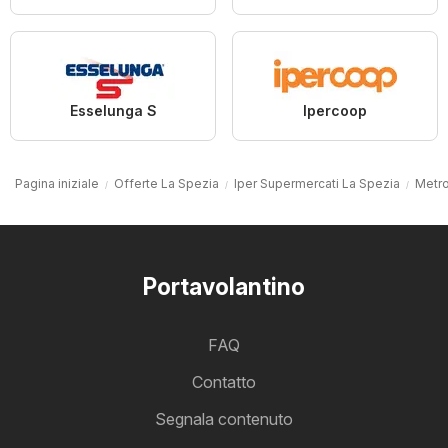
Esselunga S
Ipercoop
Pagina iniziale
Offerte La Spezia
Iper Supermercati La Spezia
Metro
Portavolantino
FAQ
Contatto
Segnala contenuto