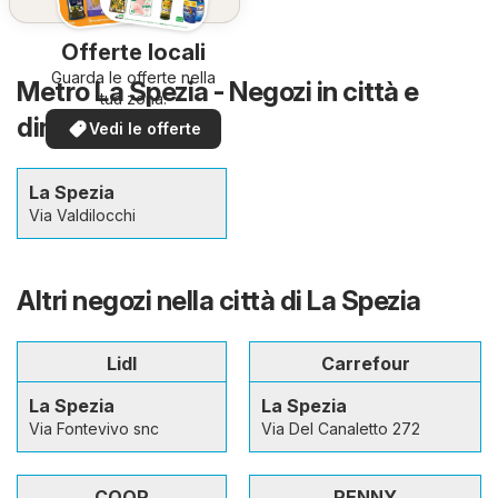
Offerte locali
Guarda le offerte nella
Metro La Spezia - Negozi in città e
tua zona!
dintorni
Vedi le offerte
La Spezia
Via Valdilocchi
Altri negozi nella città di La Spezia
Lidl
Carrefour
La Spezia
La Spezia
Via Fontevivo snc
Via Del Canaletto 272
COOP
PENNY