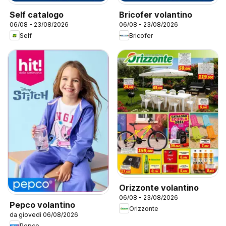
Self catalogo
Bricofer volantino
06/08 - 23/08/2026
06/08 - 23/08/2026
Self
Bricofer
Orizzonte volantino
06/08 - 23/08/2026
Pepco volantino
Orizzonte
da giovedì 06/08/2026
Pepco