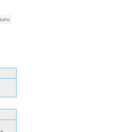
Burro