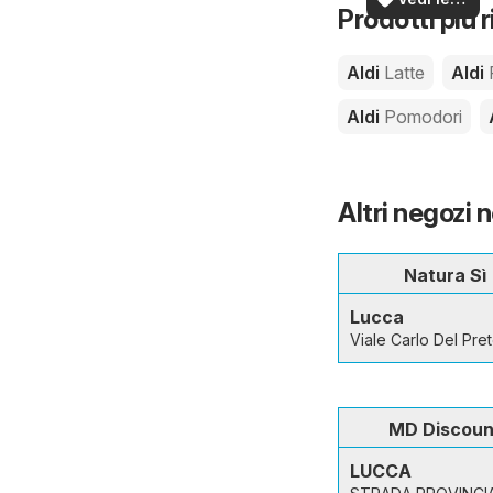
Prodotti più r
offerte
Aldi
Latte
Aldi
Aldi
Pomodori
Altri negozi n
Natura Sì
Lucca
Viale Carlo Del Pre
MD Discoun
LUCCA