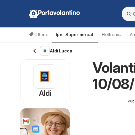
Portavolantino
Offerte
Iper Supermercati
Elettronica
Ar
Aldi Lucca
Volant
10/08
Aldi
Pubb