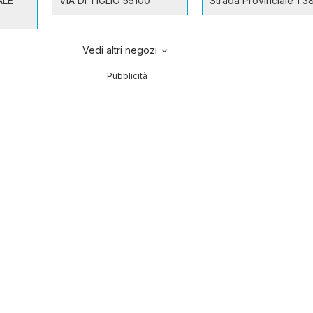
ALE
VIA DI TIGLIO 55100
Strada Provinciale 1 3
Vedi altri negozi
Pubblicità