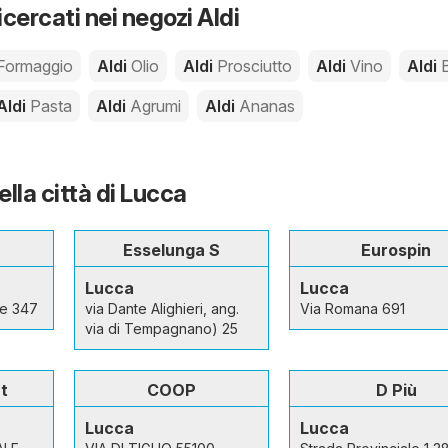
icercati nei negozi Aldi
Formaggio
Aldi
Olio
Aldi
Prosciutto
Aldi
Vino
Aldi
Aldi
Pasta
Aldi
Agrumi
Aldi
Ananas
ella città di Lucca
Esselunga S
Eurospin
Lucca
Lucca
te 347
via Dante Alighieri, ang.
Via Romana 691
via di Tempagnano) 25
t
COOP
D Più
Lucca
Lucca