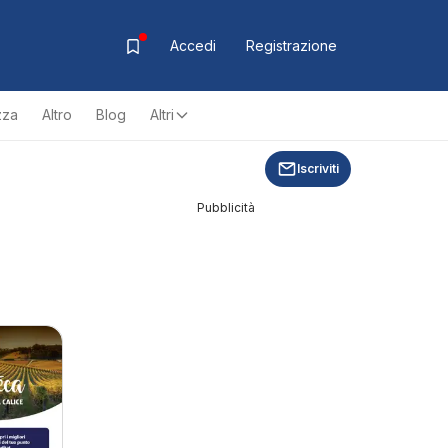
Accedi
Registrazione
zza
Altro
Blog
Altri
Iscriviti
Pubblicità