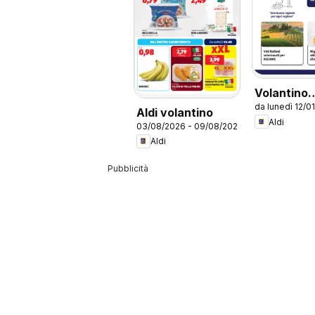
Volantino
da lunedì 12/0
Vinoteca
Aldi volantino
Aldi
03/08/2026 - 09/08/2026
Aldi
Pubblicità