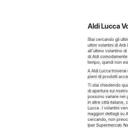
Aldi Lucca V
Stai cercando gli ulti
ultimi volantini di Ald
all'ultimo volantino d
di Aldi comodamente da
tempo, quindi non esit
A Aldi Lucca troverai 
pieni di prodotti acca
Ti stai chiedendo quan
di apertura sul nostro
possono variare nei gi
in altre città italian
Lucca . I volantini 
maggiori dettagli su Ald
cercando, non preoccup
Iper Supermercati
:
Na