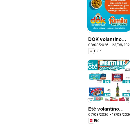
DOK volantino
08/08/2026 - 23/08/20
Aperitivo
DOK
Eté volantino
07/08/2026 - 18/08/202
Grandeté
Eté