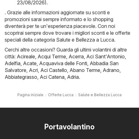
23/08/2026)
.
. Grazie alle informazioni aggiornate su sconti e
promozioni sarai sempre informato e lo shopping
diventerà per te un'esperienza piacevole. Con noi
scoprirai sempre dove trovare i migliori sconti e le offerte
speciali della categoria Salute e Bellezza a Lucca.
Cerchi altre occasioni? Guarda gli ultimi volantini di altre
città:
Acireale
,
Acqui Terme
,
Acerra
,
Aci Sant'Antonio
,
Adelfia
,
Acate
,
Acquaviva delle Fonti
,
Abbadia San
Salvatore
,
Acri
,
Aci Castello
,
Abano Terme
,
Adrano
,
Abbiategrasso
,
Aci Catena
,
Adria
.
Pagina iniziale
Offerte Lucca
Salute e Bellezza Lucca
Portavolantino