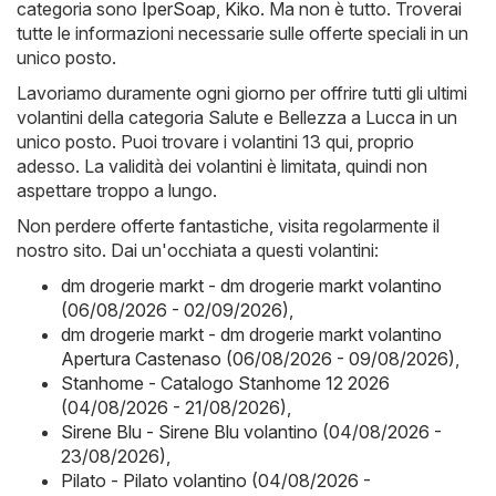
categoria sono
IperSoap
,
Kiko
. Ma non è tutto. Troverai
tutte le informazioni necessarie sulle offerte speciali in un
unico posto.
Lavoriamo duramente ogni giorno per offrire tutti gli ultimi
volantini della categoria Salute e Bellezza a Lucca in un
unico posto. Puoi trovare i volantini 13 qui, proprio
adesso. La validità dei volantini è limitata, quindi non
aspettare troppo a lungo.
Non perdere offerte fantastiche, visita regolarmente il
nostro sito. Dai un'occhiata a questi volantini:
dm drogerie markt - dm drogerie markt volantino
(06/08/2026 - 02/09/2026)
,
dm drogerie markt - dm drogerie markt volantino
Apertura Castenaso (06/08/2026 - 09/08/2026)
,
Stanhome - Catalogo Stanhome 12 2026
(04/08/2026 - 21/08/2026)
,
Sirene Blu - Sirene Blu volantino (04/08/2026 -
23/08/2026)
,
Pilato - Pilato volantino (04/08/2026 -