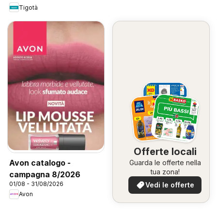
Tigotà
Offerte locali
Avon catalogo -
Guarda le offerte nella
tua zona!
campagna 8/2026
01/08 - 31/08/2026
Vedi le offerte
Avon