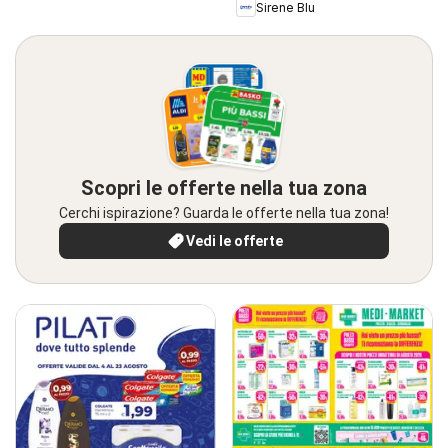
Sirene Blu
Scopri le offerte nella tua zona
Cerchi ispirazione? Guarda le offerte nella tua zona!
Vedi le offerte