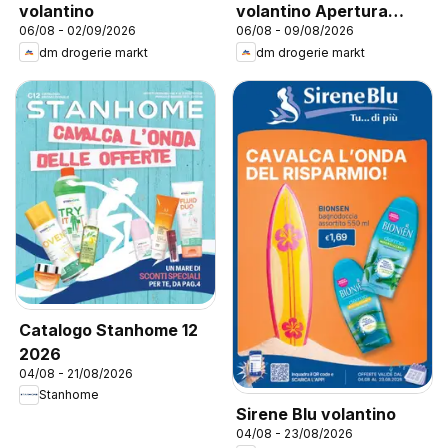
volantino
volantino Apertura
06/08 - 02/09/2026
06/08 - 09/08/2026
Castenaso
dm drogerie markt
dm drogerie markt
Catalogo Stanhome 12
2026
04/08 - 21/08/2026
Stanhome
Sirene Blu volantino
04/08 - 23/08/2026