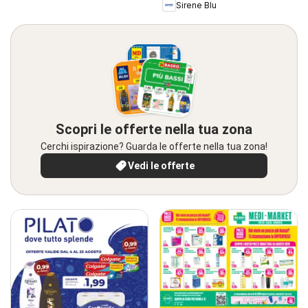
Sirene Blu
Scopri le offerte nella tua zona
Cerchi ispirazione? Guarda le offerte nella tua zona!
Vedi le offerte