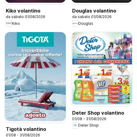
Kiko volantino
Douglas volantino
da sabato 01/08/2026
da sabato 01/08/2026
Kiko
Douglas
Deter Shop volantino
01/08 - 31/08/2026
Deter Shop
Tigotà volantino
01/08 - 31/08/2026