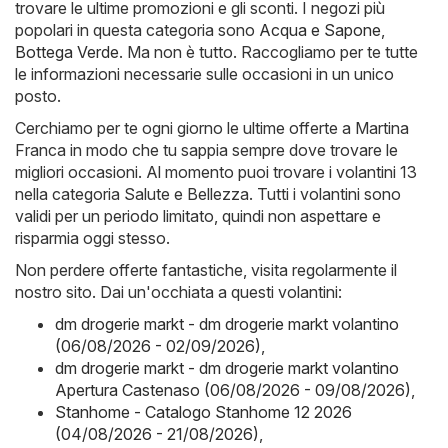
trovare le ultime promozioni e gli sconti. I negozi più
popolari in questa categoria sono
Acqua e Sapone
,
Bottega Verde
. Ma non è tutto. Raccogliamo per te tutte
le informazioni necessarie sulle occasioni in un unico
posto.
Cerchiamo per te ogni giorno le ultime offerte a Martina
Franca in modo che tu sappia sempre dove trovare le
migliori occasioni. Al momento puoi trovare i volantini 13
nella categoria Salute e Bellezza. Tutti i volantini sono
validi per un periodo limitato, quindi non aspettare e
risparmia oggi stesso.
Non perdere offerte fantastiche, visita regolarmente il
nostro sito. Dai un'occhiata a questi volantini:
dm drogerie markt - dm drogerie markt volantino
(06/08/2026 - 02/09/2026)
,
dm drogerie markt - dm drogerie markt volantino
Apertura Castenaso (06/08/2026 - 09/08/2026)
,
Stanhome - Catalogo Stanhome 12 2026
(04/08/2026 - 21/08/2026)
,