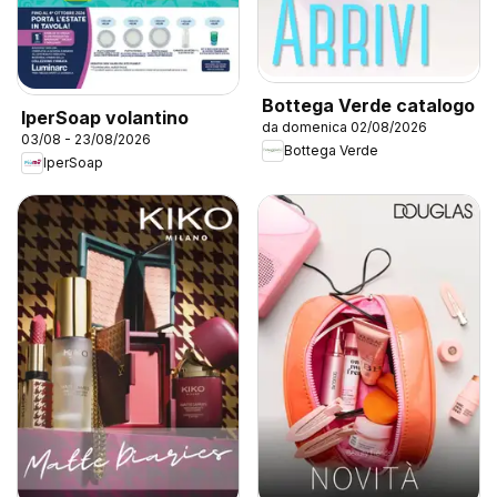
Bottega Verde catalogo
IperSoap volantino
da domenica 02/08/2026
03/08 - 23/08/2026
Bottega Verde
IperSoap