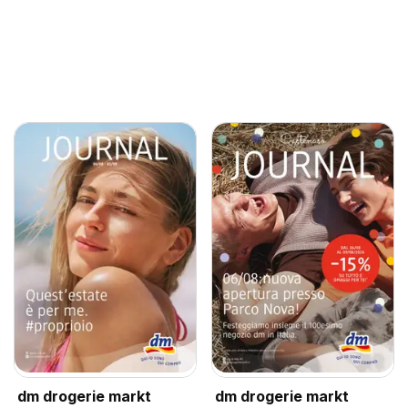
dm drogerie markt
dm drogerie markt