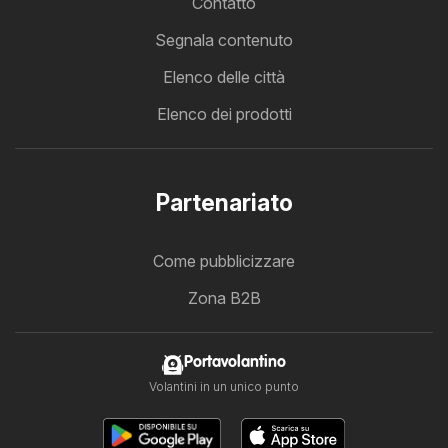
Contatto
Segnala contenuto
Elenco delle città
Elenco dei prodotti
Partenariato
Come pubblicizzare
Zona B2B
Portavolantino
Volantini in un unico punto