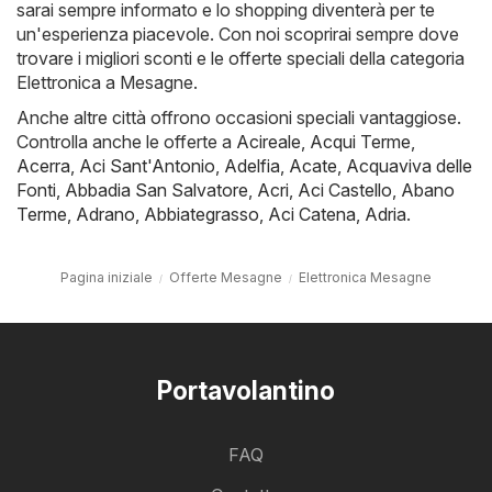
sarai sempre informato e lo shopping diventerà per te
un'esperienza piacevole. Con noi scoprirai sempre dove
trovare i migliori sconti e le offerte speciali della categoria
Elettronica a Mesagne.
Anche altre città offrono occasioni speciali vantaggiose.
Controlla anche le offerte a
Acireale
,
Acqui Terme
,
Acerra
,
Aci Sant'Antonio
,
Adelfia
,
Acate
,
Acquaviva delle
Fonti
,
Abbadia San Salvatore
,
Acri
,
Aci Castello
,
Abano
Terme
,
Adrano
,
Abbiategrasso
,
Aci Catena
,
Adria
.
Pagina iniziale
Offerte Mesagne
Elettronica Mesagne
Portavolantino
FAQ