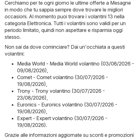
Cerchiamo per te ogni giorno le ultime offerte a Mesagne
in modo che tu sappia sempre dove trovare le migliori
occasioni. Al momento puoi trovare i volantini 13 nella
categoria Elettronica. Tutti i volantini sono validi per un
periodo limitato, quindi non aspettare e risparmia oggi
stesso.
Non sai da dove cominciare? Dai un'occhiata a questi
volantini:
Media World - Media World volantino (03/08/2026 -
09/08/2026)
,
Comet - Comet volantino (30/07/2026 -
19/08/2026)
,
Trony - Trony volantino (30/07/2026 -
23/08/2026)
,
Euronics - Euronics volantino (30/07/2026 -
19/08/2026)
,
Expert - Expert volantino (30/07/2026 -
19/08/2026)
.
Grazie alle informazioni aggiornate su sconti e promozioni