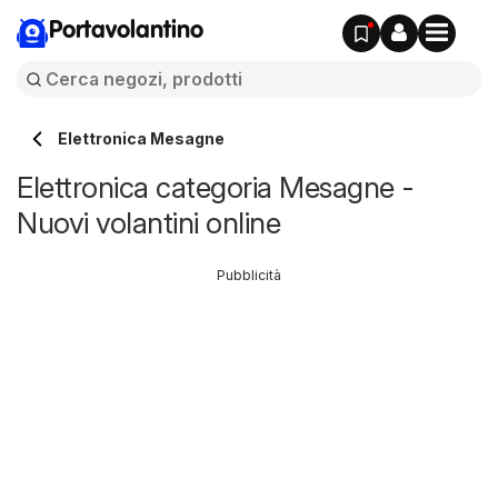
Portavolantino
Elettronica Mesagne
Elettronica categoria Mesagne -
Nuovi volantini online
Pubblicità