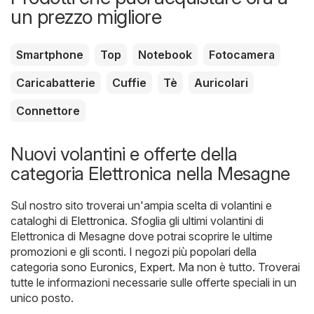
un prezzo migliore
Smartphone
Top
Notebook
Fotocamera
Caricabatterie
Cuffie
Tè
Auricolari
Connettore
Nuovi volantini e offerte della
categoria Elettronica nella Mesagne
Sul nostro sito troverai un'ampia scelta di volantini e
cataloghi di
Elettronica
. Sfoglia gli ultimi volantini di
Elettronica di Mesagne dove potrai scoprire le ultime
promozioni e gli sconti. I negozi più popolari della
categoria sono
Euronics
,
Expert
. Ma non è tutto. Troverai
tutte le informazioni necessarie sulle offerte speciali in un
unico posto.