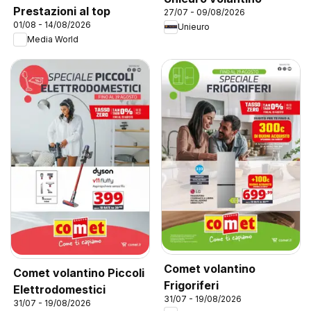
Prestazioni al top
27/07 - 09/08/2026
01/08 - 14/08/2026
Unieuro
Media World
Comet volantino
Comet volantino Piccoli
Frigoriferi
Elettrodomestici
31/07 - 19/08/2026
31/07 - 19/08/2026