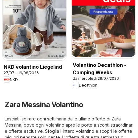
Volantino Decathlon -
NKD volantino Liegelind
Camping Weeks
27/07 - 16/08/2026
da mercoledì 29/07/2026
NKD
Decathlon
Zara Messina Volantino
Lasciati ispirare ogni settimana dalle ultime offerte di Zara
Messina, dove ogni volantino apre le porte a sconti straordinari
e offerte esclusive. Sfoglia l'intero volantino e scopri le offerte
migliori pensate solo per te. L'offerta di questa settimana di