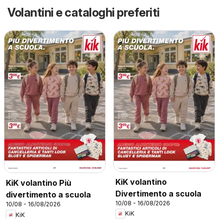
Volantini e cataloghi preferiti
KiK volantino
KiK volantino Più
Divertimento a scuola
divertimento a scuola
10/08 - 16/08/2026
10/08 - 16/08/2026
KiK
KiK