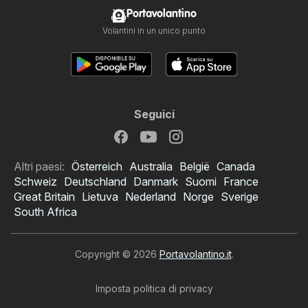
Portavolantino
Volantini in un unico punto
Seguici
Altri paesi:
Österreich
Australia
België
Canada
Schweiz
Deutschland
Danmark
Suomi
France
Great Britain
Lietuva
Nederland
Norge
Sverige
South Africa
Copyright © 2026
Portavolantino.it
.
Imposta politica di privacy