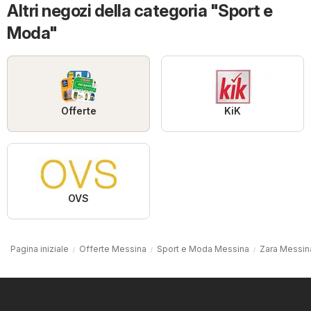
Altri negozi della categoria "Sport e
Moda"
Offerte
KiK
OVS
Pagina iniziale
Offerte Messina
Sport e Moda Messina
Zara Messin