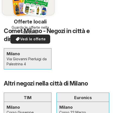
Offerte locali
Guarda le offerte nella
Comet Milano - Negozi in città e
tua zona!
dintorni
Vedi le offerte
Milano
Via Giovanni Pierluigi da
Palestrina 4
Altri negozi nella città di Milano
TIM
Euronics
Milano
Milano
Corso Giuseppe
Corso 22 Marzo