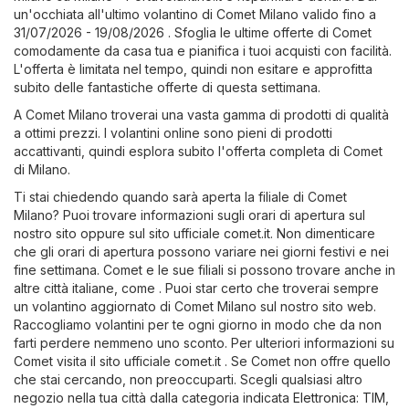
un'occhiata all'ultimo volantino di Comet Milano valido fino a
31/07/2026 - 19/08/2026 . Sfoglia le ultime offerte di Comet
comodamente da casa tua e pianifica i tuoi acquisti con facilità.
L'offerta è limitata nel tempo, quindi non esitare e approfitta
subito delle fantastiche offerte di questa settimana.
A Comet Milano troverai una vasta gamma di prodotti di qualità
a ottimi prezzi. I volantini online sono pieni di prodotti
accattivanti, quindi esplora subito l'offerta completa di Comet
di Milano.
Ti stai chiedendo quando sarà aperta la filiale di Comet
Milano? Puoi trovare informazioni sugli orari di apertura sul
nostro sito oppure sul sito ufficiale
comet.it
. Non dimenticare
che gli orari di apertura possono variare nei giorni festivi e nei
fine settimana. Comet e le sue filiali si possono trovare anche in
altre città italiane, come . Puoi star certo che troverai sempre
un volantino aggiornato di Comet Milano sul nostro sito web.
Raccogliamo volantini per te ogni giorno in modo che da non
farti perdere nemmeno uno sconto. Per ulteriori informazioni su
Comet visita il sito ufficiale
comet.it
. Se Comet non offre quello
che stai cercando, non preoccuparti. Scegli qualsiasi altro
negozio nella tua città dalla categoria indicata
Elettronica
:
TIM
,