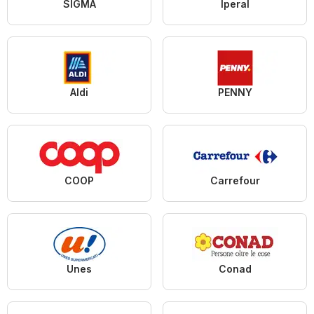
SIGMA
Iperal
Aldi
PENNY
COOP
Carrefour
Unes
Conad