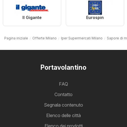
Il Gigante
Eurospin
Pagina iniziale
Offerte Milano
Iper Supermercati Milano
Sapore di m
Portavolantino
FAQ
Contatto
Segnala contenuto
Elenco delle città
Elenco dei prodotti