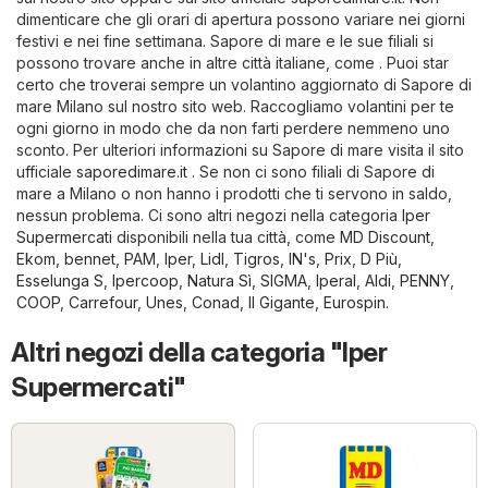
dimenticare che gli orari di apertura possono variare nei giorni
festivi e nei fine settimana. Sapore di mare e le sue filiali si
possono trovare anche in altre città italiane, come . Puoi star
certo che troverai sempre un volantino aggiornato di Sapore di
mare Milano sul nostro sito web. Raccogliamo volantini per te
ogni giorno in modo che da non farti perdere nemmeno uno
sconto. Per ulteriori informazioni su Sapore di mare visita il sito
ufficiale
saporedimare.it
. Se non ci sono filiali di Sapore di
mare a Milano o non hanno i prodotti che ti servono in saldo,
nessun problema. Ci sono altri negozi nella categoria
Iper
Supermercati
disponibili nella tua città, come
MD Discount
,
Ekom
,
bennet
,
PAM
,
Iper
,
Lidl
,
Tigros
,
IN's
,
Prix
,
D Più
,
Esselunga S
,
Ipercoop
,
Natura Sì
,
SIGMA
,
Iperal
,
Aldi
,
PENNY
,
COOP
,
Carrefour
,
Unes
,
Conad
,
Il Gigante
,
Eurospin
.
Altri negozi della categoria "Iper
Supermercati"