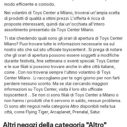
modo efficiente e comodo.
Nei volantini di Toys Center a Milano, troverai un'ampia scelta
di prodotti di qualità a ottimi prezzi. L'offerta è ricca di
proposte interessanti, quindi dai un'occhiata all'intero
assortimento presentato da Toys Center Milano.
Ti stai chiedendo quali sono gli orari di apertura di Toys Center
Milano? Puoi trovare tutte le informazioni necessarie sia sul
nostro sito che sul sito ufficiale
toyscenter.it
. Si prega di notare
che gli orari di apertura possono essere soggetti a modifiche
durante festività, fine settimana o eventi speciali. Toys Center
e le sue filiali si possono trovare anche in altre città italiane,
come . Con noi troverai sempre l'ultimo volantino di Toys
Center Milano . Li raccogliamo per te ogni giorno per non farti
perdere nessuno sconto. Ma se stai cercando maggiori
informazioni su Toys Center, visita il loro sito ufficiale
toyscenter.it
. . Se non ci sono filiali di Toys Center a Milano o
non hanno i prodotti che ti servono in saldo, nessun problema.
Ci sono altri negozi nella categoria
Altro
disponibili nella tua
città, come
Flying Tiger
,
Arcaplanet
,
Prenatal
,
Satur
.
Altri negozi della categoria "Altro"