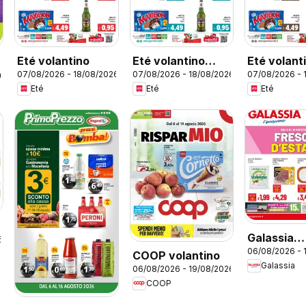
Eté volantino
Eté volantino
Eté volant
07/08/2026 - 18/08/2026
07/08/2026 - 18/08/2026
07/08/2026 - 
Grandeté
Prime
26
Eté
Eté
Eté
Galassia
6
06/08/2026 - 
volantino
COOP volantino
Galassia
06/08/2026 - 19/08/2026
COOP