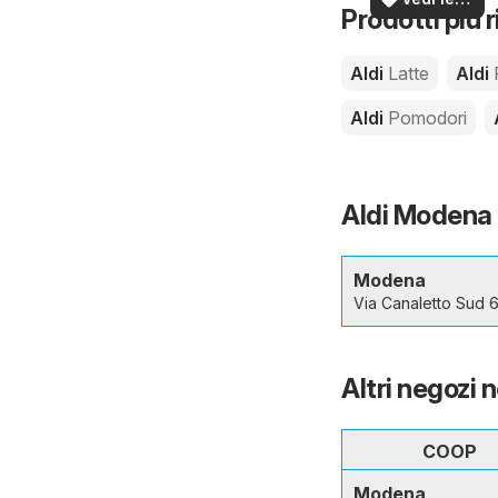
Prodotti più r
offerte
Aldi
Latte
Aldi
Aldi
Pomodori
Aldi Modena -
Modena
Via Canaletto Sud 
Altri negozi 
COOP
Modena