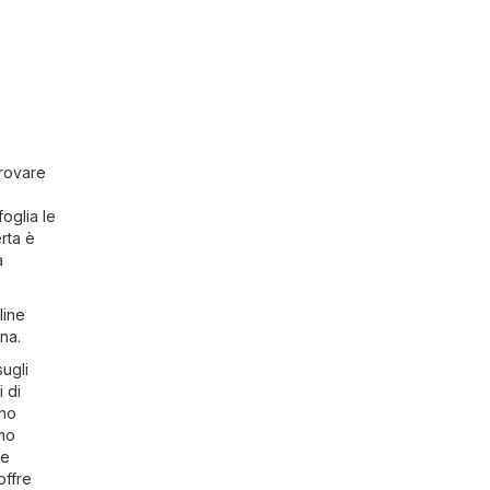
trovare
oglia le
erta è
a
line
na.
sugli
i di
ono
imo
re
offre