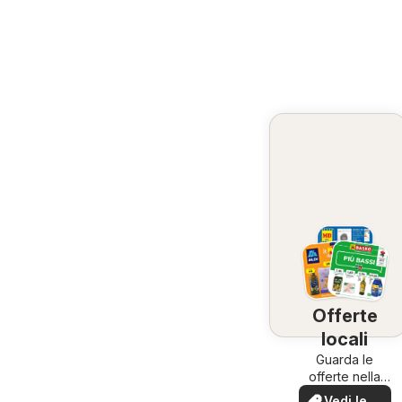
Offerte
locali
Guarda le
offerte nella
tua zona!
Vedi le