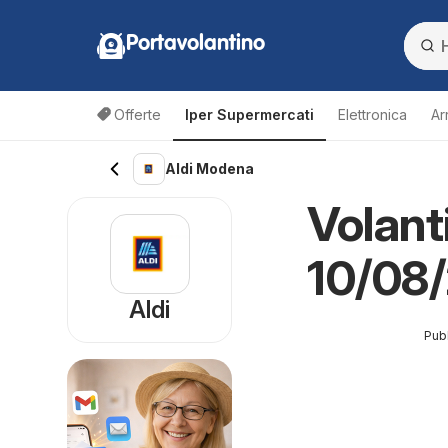
Portavolantino
Offerte
Iper Supermercati
Elettronica
Ar
Aldi Modena
Volant
10/08
Aldi
Pubb