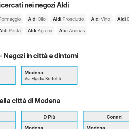
icercati nei negozi Aldi
Formaggio
Aldi
Olio
Aldi
Prosciutto
Aldi
Vino
Aldi
Aldi
Pasta
Aldi
Agrumi
Aldi
Ananas
 Negozi in città e dintorni
Modena
6
Via Elpidio Bertoli 5
nella città di Modena
D Più
Conad
Modena
Modena