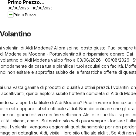
Primo Prezzo
06/08/2026 - 16/08/2026
volantino
Primo Prezzo
Volantino
mi volantini di Aldi Modena? Allora sei nel posto giusto! Puoi sempre 
i Aldi Modena su
Modena - Portavolantino.it
e risparmiare denaro. Dai
o volantino di Aldi Modena valido fino a 03/08/2026 - 09/08/2026 . Sf
 comodamente da casa tua e pianifica i tuoi acquisti con facilità. L'off
indi non esitare e approfitta subito delle fantastiche offerte di quest
 una vasta gamma di prodotti di qualità a ottimi prezzi. I volantini on
 accattivanti, quindi esplora subito l'offerta completa di Aldi di Mode
ndo sarà aperta la filiale di Aldi Modena? Puoi trovare informazioni 
nostro sito oppure sul sito ufficiale
aldi.it
. Non dimenticare che gli orar
re nei giorni festivi e nei fine settimana. Aldi e le sue filiali si poss
 città italiane, come . Sul nostro sito web puoi sempre sfogliare l'ult
dena . I volantini vengono aggiornati quotidianamente per non perde
giori dettagli su Aldi, visita il loro sito ufficiale
aldi.it
. Se Aldi non 