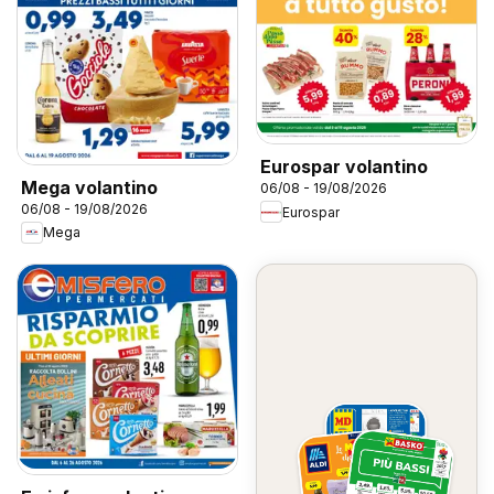
Eurospar volantino
Mega volantino
06/08 - 19/08/2026
06/08 - 19/08/2026
Eurospar
Mega