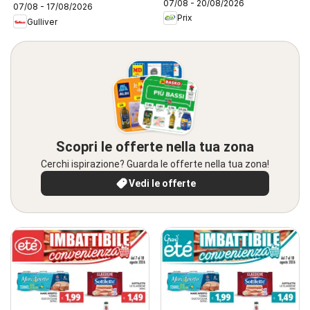
07/08 - 20/08/2026
07/08 - 17/08/2026
Prix
Gulliver
Scopri le offerte nella tua zona
Cerchi ispirazione? Guarda le offerte nella tua zona!
Vedi le offerte