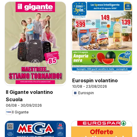
Eurospin volantino
10/08 - 23/08/2026
Il Gigante volantino
Eurospin
Scuola
06/08 - 30/09/2026
Il Gigante