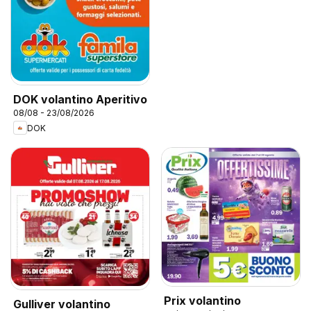
DOK volantino Aperitivo
08/08 - 23/08/2026
DOK
Prix volantino
Gulliver volantino