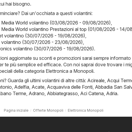
cui hai bisogno.
inciare? Dai un'occhiata a questi volantini:
- Media World volantino (03/08/2026 - 09/08/2026)
,
 Media World volantino Prestazioni al top (01/08/2026 - 14/0
t volantino (30/07/2026 - 19/08/2026)
,
y volantino (30/07/2026 - 23/08/2026)
,
ronics volantino (30/07/2026 - 19/08/2026)
.
zioni aggiornate su sconti e promozioni sarai sempre informato 
er te più semplice ed efficace. Con noi saprai dove trovare i migl
speciali della categoria Elettronica a Monopoli.
i? Guarda gli ultimi volantini di altre città:
Acireale
,
Acqui Term
ntonio
,
Adelfia
,
Acate
,
Acquaviva delle Fonti
,
Abbadia San Sal
bano Terme
,
Adrano
,
Abbiategrasso
,
Aci Catena
,
Adria
.
Pagina iniziale
Offerte Monopoli
Elettronica Monopoli