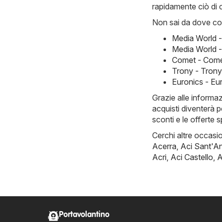
rapidamente ciò di 
Non sai da dove com
Media World 
Media World -
Comet - Come
Trony - Tron
Euronics - Eu
Grazie alle informa
acquisti diventerà p
sconti e le offerte 
Cerchi altre occasion
Acerra
,
Aci Sant'A
Acri
,
Aci Castello
,
A
Portavolantino