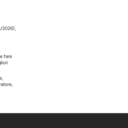
8/2026)
,
e fare
iori
e
,
vatore
,