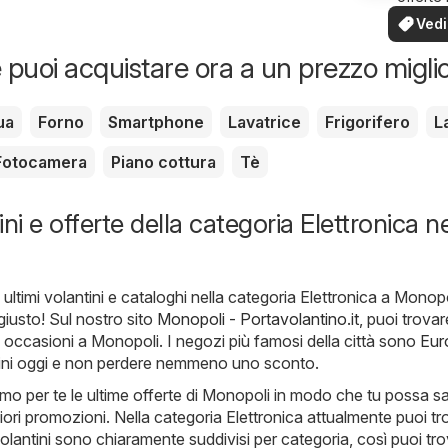
tua zo
Vedi
offe
 puoi acquistare ora a un prezzo migli
ua
Forno
Smartphone
Lavatrice
Frigorifero
L
Fotocamera
Piano cottura
Tè
ni e offerte della categoria Elettronica ne
 ultimi volantini e cataloghi nella categoria Elettronica a Monopo
 giusto! Sul nostro sito
Monopoli - Portavolantino.it
, puoi trovar
e occasioni a Monopoli. I negozi più famosi della città sono
Eur
ntini oggi e non perdere nemmeno uno sconto.
mo per te le ultime offerte di Monopoli in modo che tu possa s
iori promozioni. Nella categoria Elettronica attualmente puoi tr
i volantini sono chiaramente suddivisi per categoria, così puoi tr