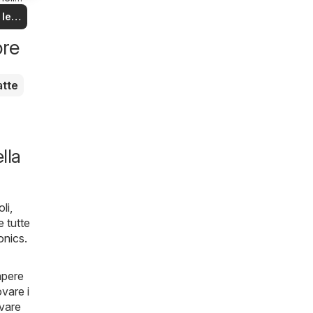
na!
 le
rte
ore
atte
lla
li,
e tutte
onics
.
apere
ovare i
ovare