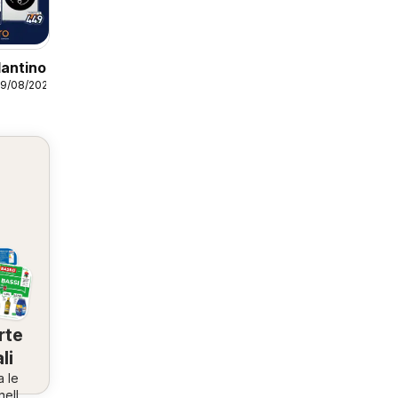
lantino
09/08/2026
rte
li
a le
nella