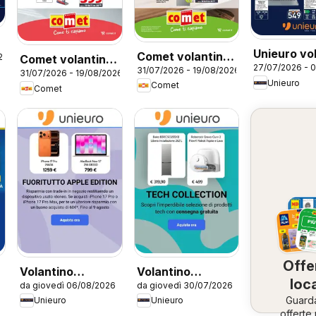
Unieuro vo
Comet volantino
26
Comet volantino
27/07/2026 - 
31/07/2026 - 19/08/2026
Frigoriferi
31/07/2026 - 19/08/2026
Piccoli
Unieuro
Comet
Comet
Elettrodomestici
Offe
Volantino
Volantino
loca
da giovedì 06/08/2026
da giovedì 30/07/2026
Unieuro - Apple
Unieuro - Tech
Guard
Unieuro
Unieuro
Collection
offerte 