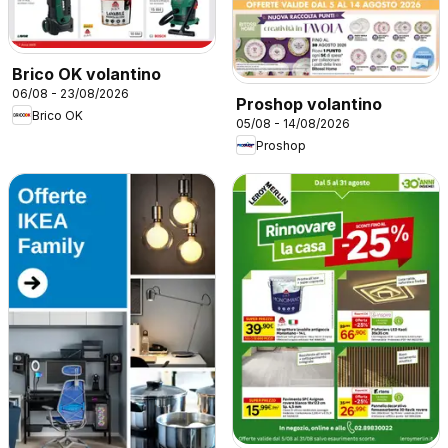
Brico OK volantino
06/08 - 23/08/2026
Proshop volantino
Brico OK
05/08 - 14/08/2026
Proshop