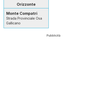
Orizzonte
Monte Compatri
Strada Provinciale Osa
Gallicano
Pubblicità