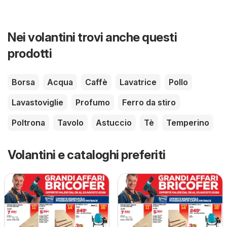
Nei volantini trovi anche questi
prodotti
Borsa
Acqua
Caffè
Lavatrice
Pollo
Lavastoviglie
Profumo
Ferro da stiro
Poltrona
Tavolo
Astuccio
Tè
Temperino
Volantini e cataloghi preferiti