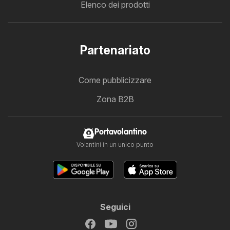
Elenco dei prodotti
Partenariato
Come pubblicizzare
Zona B2B
Portavolantino
Volantini in un unico punto
Seguici