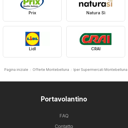
Prix
Natura Sì
Lidl
CRAI
Pagina iniziale
Offerte Montebelluna
Iper Supermercati Montebelluna
Portavolantino
FAQ
Contatto