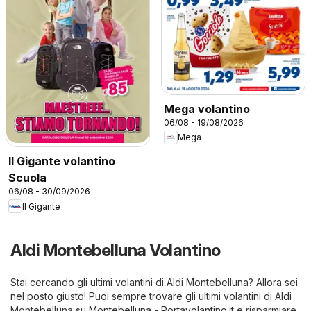
Mega volantino
06/08 - 19/08/2026
Mega
Il Gigante volantino
Scuola
06/08 - 30/09/2026
Il Gigante
Aldi Montebelluna Volantino
Stai cercando gli ultimi volantini di Aldi Montebelluna? Allora sei
nel posto giusto! Puoi sempre trovare gli ultimi volantini di Aldi
Montebelluna su
Montebelluna - Portavolantino.it
e risparmiare