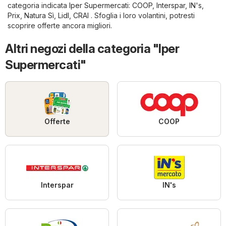
categoria indicata
Iper Supermercati
:
COOP
,
Interspar
,
IN's
,
Prix
,
Natura Sì
,
Lidl
,
CRAI
. Sfoglia i loro volantini, potresti
scoprire offerte ancora migliori.
Altri negozi della categoria "Iper
Supermercati"
Offerte
COOP
Interspar
IN's