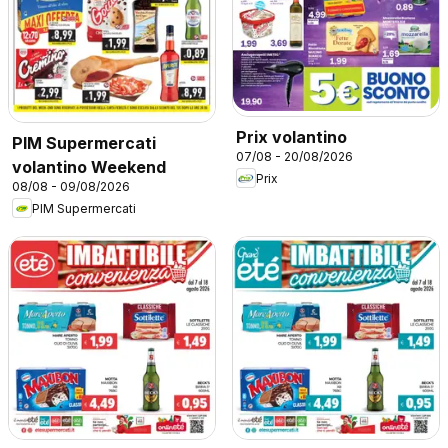
Prix volantino
PIM Supermercati
07/08 - 20/08/2026
volantino Weekend
Prix
08/08 - 09/08/2026
PIM Supermercati