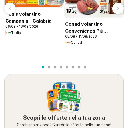
Todis volantino
Campania - Calabria
Conad volantino
06/08 - 16/08/2026
Convenienza Più
Todis
05/08 - 11/08/2026
A
Campania
Conad
v
0
E
Scopri le offerte nella tua zona
Cerchi ispirazione? Guarda le offerte nella tua zona!