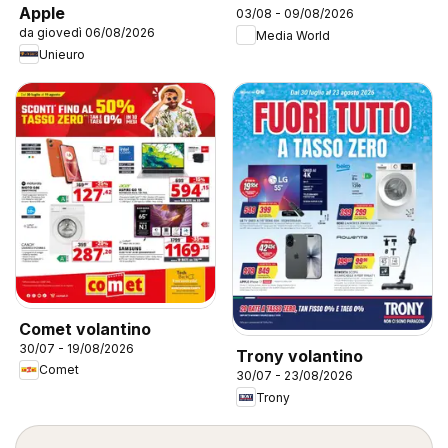
Apple
03/08 - 09/08/2026
da giovedì 06/08/2026
Media World
Unieuro
Comet volantino
30/07 - 19/08/2026
Trony volantino
Comet
30/07 - 23/08/2026
Trony