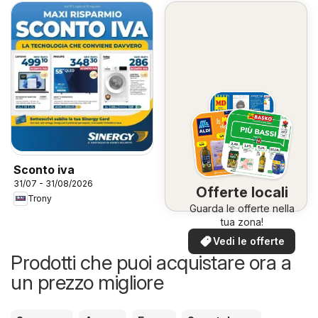
Sconto iva
31/07 - 31/08/2026
Offerte locali
Trony
Guarda le offerte nella
tua zona!
Vedi le offerte
Prodotti che puoi acquistare ora a
un prezzo migliore