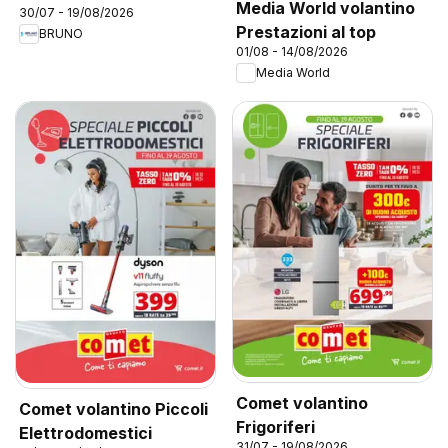
Media World volantino
30/07 - 19/08/2026
Prestazioni al top
BRUNO
01/08 - 14/08/2026
Media World
Comet volantino
Comet volantino Piccoli
Frigoriferi
Elettrodomestici
31/07 - 19/08/2026