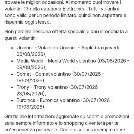
trovare le migliori occasioni. Al momento puoi trovare i
volantini 13 nella categoria Elettronica. Tutti i volantini
sono validi per un periodo limitato, quindi non aspettare e
risparmia oggi stesso.
Non perdere nessuna offerta speciale e dai un'occhiata a
questi volantini:
Unieuro - Volantino Unieuro - Apple (da giovedì
06/08/2026)
,
Media World - Media World volantino (03/08/2026 -
09/08/2026)
,
Comet - Comet volantino (30/07/2026 -
19/08/2026)
,
Trony - Trony volantino (30/07/2026 -
23/08/2026)
,
Euronics - Euronics volantino (30/07/2026 -
19/08/2026)
.
Grazie alle informazioni aggiornate su sconti e promozioni
sarai sempre informato e lo shopping diventerà per te
un'esperienza piacevole. Con noi scoprirai sempre dove