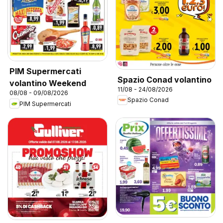
PIM Supermercati
Spazio Conad volantino
volantino Weekend
11/08 - 24/08/2026
08/08 - 09/08/2026
Spazio Conad
PIM Supermercati