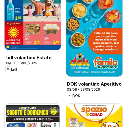
Lidl volantino Estate
10/08 - 16/08/2026
Lidl
DOK volantino Aperitivo
08/08 - 23/08/2026
DOK