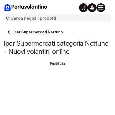
Portavolantino
Iper Supermercati Nettuno
Iper Supermercati categoria Nettuno
- Nuovi volantini online
Pubblicità