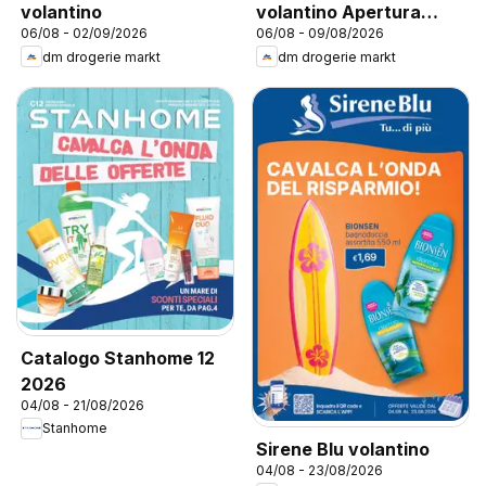
volantino
volantino Apertura
06/08 - 02/09/2026
06/08 - 09/08/2026
Castenaso
dm drogerie markt
dm drogerie markt
Catalogo Stanhome 12
2026
04/08 - 21/08/2026
Stanhome
Sirene Blu volantino
04/08 - 23/08/2026