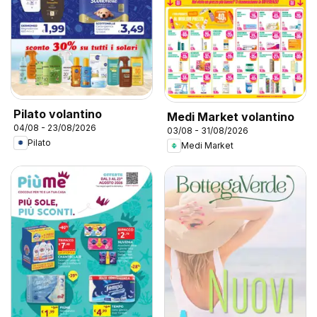
Pilato volantino
Medi Market volantino
04/08 - 23/08/2026
03/08 - 31/08/2026
Pilato
Medi Market