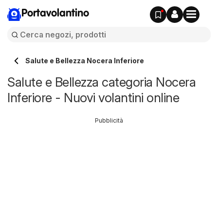
Portavolantino
Salute e Bellezza Nocera Inferiore
Salute e Bellezza categoria Nocera
Inferiore - Nuovi volantini online
Pubblicità