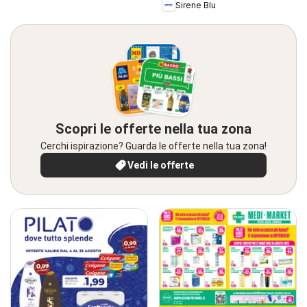
Sirene Blu
Scopri le offerte nella tua zona
Cerchi ispirazione? Guarda le offerte nella tua zona!
Vedi le offerte