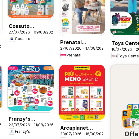
Cossuto
27/07/2026 - 09/08/2026
volantino
Cossuto
Prenatal
Toys Cent
026
27/07/2026 - 17/08/2026
volantino
16/07/2026 - 
volantino 
Prenatal
Toys Cente
To School
Franzy's
26
23/07/2026 - 11/08/2026
volantino
Arcaplanet
Franzy's
Offe
23/07/2026 - 16/08/2026
volantino