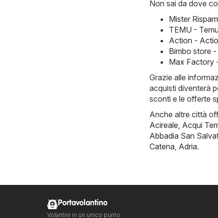
Non sai da dove com
Mister Rispar
TEMU - Temu h
Action - Acti
Bimbo store -
Max Factory -
Grazie alle informa
acquisti diventerà p
sconti e le offerte 
Anche altre città of
Acireale
,
Acqui Te
Abbadia San Salva
Catena
,
Adria
.
Portavolantino
Volantini in un unico punto