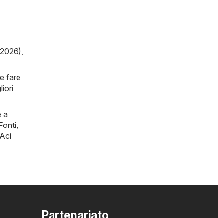
/2026)
,
e fare
iori
e a
Fonti
,
Aci
Partenariato