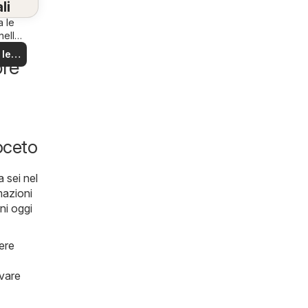
li
a le
nella
na!
 le
ore
rte
Noceto
a sei nel
rmazioni
ni oggi
ere
ovare