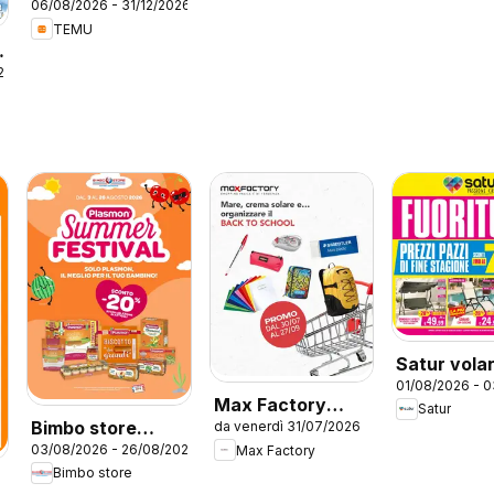
06/08/2026 - 31/12/2026
Italy
TEMU
26
Satur vola
01/08/2026 - 
Max Factory
Satur
Bimbo store
da venerdì 31/07/2026
volantino
03/08/2026 - 26/08/2026
Max Factory
volantino
Bimbo store
Summer Festival