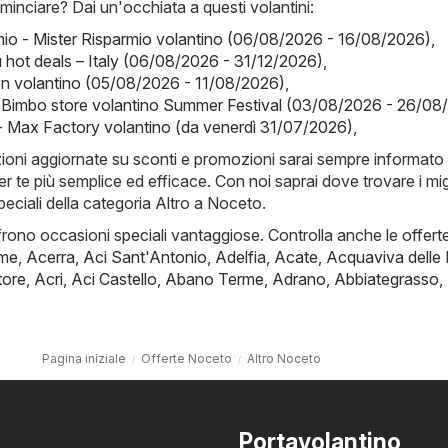
inciare? Dai un'occhiata a questi volantini:
mio - Mister Risparmio volantino (06/08/2026 - 16/08/2026)
,
ot deals – Italy (06/08/2026 - 31/12/2026)
,
on volantino (05/08/2026 - 11/08/2026)
,
 Bimbo store volantino Summer Festival (03/08/2026 - 26/08
 Max Factory volantino (da venerdì 31/07/2026)
,
zioni aggiornate su sconti e promozioni sarai sempre informato 
er te più semplice ed efficace. Con noi saprai dove trovare i migl
speciali della categoria Altro a Noceto.
frono occasioni speciali vantaggiose. Controlla anche le offert
rme
,
Acerra
,
Aci Sant'Antonio
,
Adelfia
,
Acate
,
Acquaviva delle 
tore
,
Acri
,
Aci Castello
,
Abano Terme
,
Adrano
,
Abbiategrasso
,
Pagina iniziale
Offerte Noceto
Altro Noceto
Portavolantino