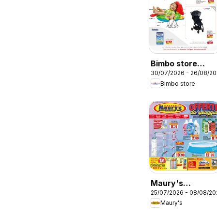
Bimbo store
30/07/2026 - 26/08/2
volantino
Bimbo store
Maury's
25/07/2026 - 08/08/20
volantino
Maury's