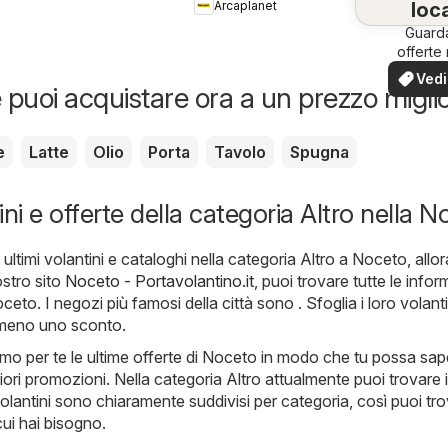
Arcaplanet
loca
Guard
offerte 
tua zo
Vedi
 puoi acquistare ora a un prezzo migli
offe
e
Latte
Olio
Porta
Tavolo
Spugna
ni e offerte della categoria Altro nella 
ultimi volantini e cataloghi nella categoria Altro a Noceto, allor
ostro sito
Noceto - Portavolantino.it
, puoi trovare tutte le info
ceto. I negozi più famosi della città sono . Sfoglia i loro volanti
meno uno sconto.
mo per te le ultime offerte di Noceto in modo che tu possa sap
iori promozioni. Nella categoria Altro attualmente puoi trovare i
i volantini sono chiaramente suddivisi per categoria, così puoi tr
cui hai bisogno.