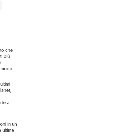
amo che
ti più
e
n modo
ultimi
lanet
,
rte a
oni in un
e ultime