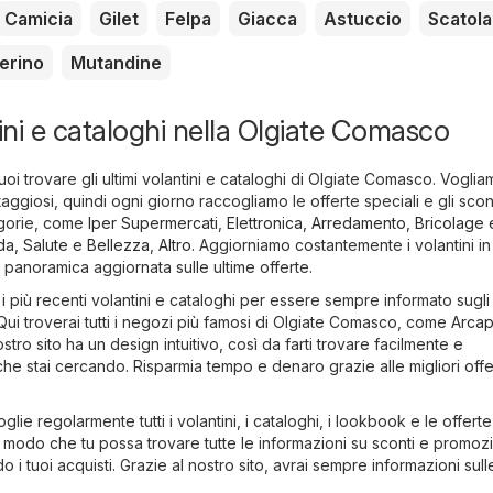
Camicia
Gilet
Felpa
Giacca
Astuccio
Scatola
erino
Mutandine
tini e cataloghi nella Olgiate Comasco
uoi trovare gli ultimi volantini e cataloghi di Olgiate Comasco. Vogli
taggiosi, quindi ogni giorno raccogliamo le offerte speciali e gli scon
egorie, come
Iper Supermercati
,
Elettronica
,
Arredamento, Bricolage 
da
,
Salute e Bellezza
,
Altro
. Aggiorniamo costantemente i volantini i
a panoramica aggiornata sulle ultime offerte.
i più recenti volantini e cataloghi per essere sempre informato sugli 
Qui troverai tutti i negozi più famosi di Olgiate Comasco, come
Arcap
 nostro sito ha un design intuitivo, così da farti trovare facilmente e
e stai cercando. Risparmia tempo e denaro grazie alle migliori offe
glie regolarmente tutti i volantini, i cataloghi, i lookbook e le offerte
in modo che tu possa trovare tutte le informazioni su sconti e promozi
do i tuoi acquisti. Grazie al nostro sito, avrai sempre informazioni sull