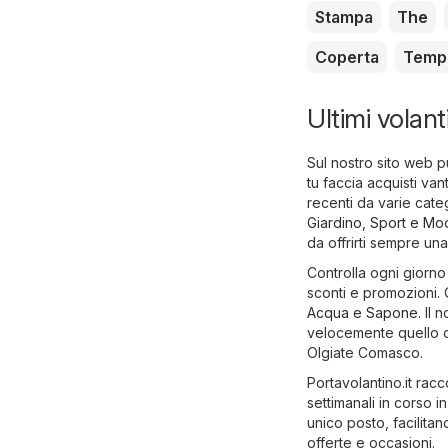
Stampa
The
Coperta
Temp
Ultimi volan
Sul nostro sito web p
tu faccia acquisti van
recenti da varie cat
Giardino
,
Sport e Mo
da offrirti sempre un
Controlla ogni giorno 
sconti e promozioni. 
Acqua e Sapone
. Il
velocemente quello ch
Olgiate Comasco.
Portavolantino.it racco
settimanali in corso 
unico posto, facilitan
offerte e occasioni.