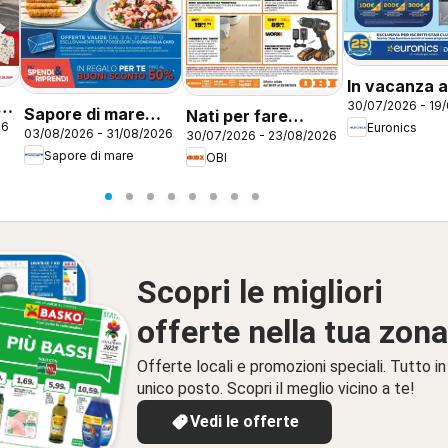
In vacanza a
30/07/2026 - 19
zero
Sapore di mare
Nati per fare
26
Euronics
03/08/2026 - 31/08/2026
30/07/2026 - 23/08/2026
volantino Brescia
estate
Sapore di mare
OBI
Scopri le migliori
offerte nella tua zona
Offerte locali e promozioni speciali. Tutto in
unico posto. Scopri il meglio vicino a te!
Vedi le offerte