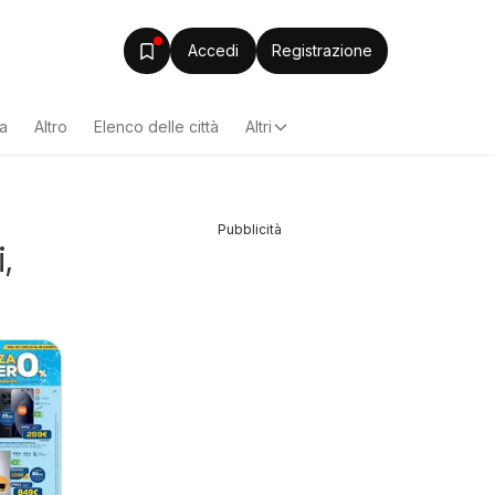
Accedi
Registrazione
za
Altro
Elenco delle città
Altri
Pubblicità
,