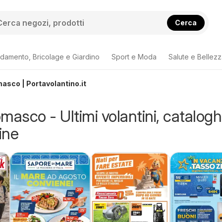
Cerca
damento, Bricolage e Giardino
Sport e Moda
Salute e Bellez
masco | Portavolantino.it
masco - Ultimi volantini, cataloghi
ine