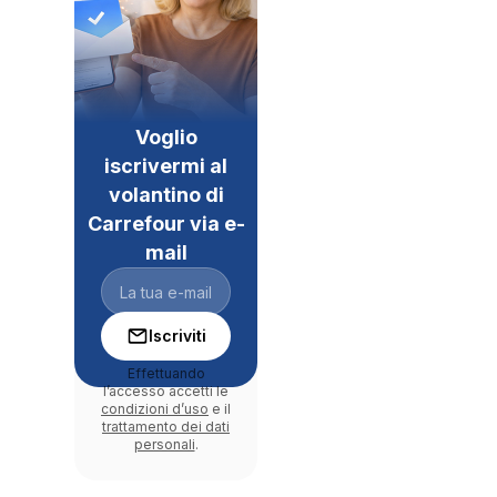
Voglio
iscrivermi al
volantino di
Carrefour via e-
mail
Iscriviti
Effettuando
l’accesso accetti le
condizioni d’uso
e il
trattamento dei dati
personali
.