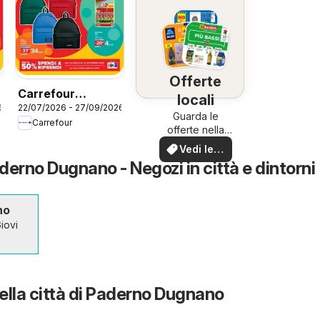
Offerte
Carrefour
locali
6
22/07/2026 - 27/09/2026
volantino Market
Guarda le
Carrefour
Scuola
offerte nella
tua zona!
Vedi le
offerte
erno Dugnano - Negozi in città e dintorni
no
iovi
nella città di Paderno Dugnano