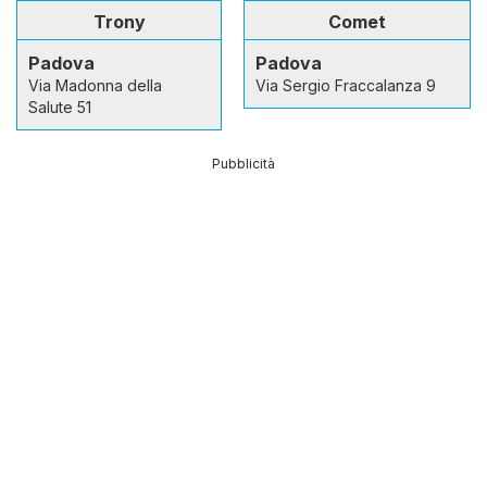
Trony
Comet
Padova
Padova
Via Madonna della
Via Sergio Fraccalanza 9
Salute 51
Pubblicità