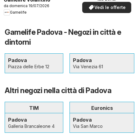
da domenica 19/07/2026
Vedi le offerte
Gamelife
Gamelife Padova - Negozi in città e
dintorni
Padova
Padova
Piazza delle Erbe 12
Via Venezia 61
Altri negozi nella città di Padova
TIM
Euronics
Padova
Padova
Galleria Brancaleone 4
Via San Marco