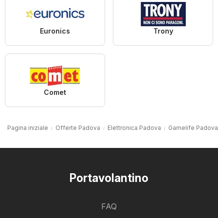
Euronics
Trony
Comet
Pagina iniziale
Offerte Padova
Elettronica Padova
Gamelife Padova
Portavolantino
FAQ