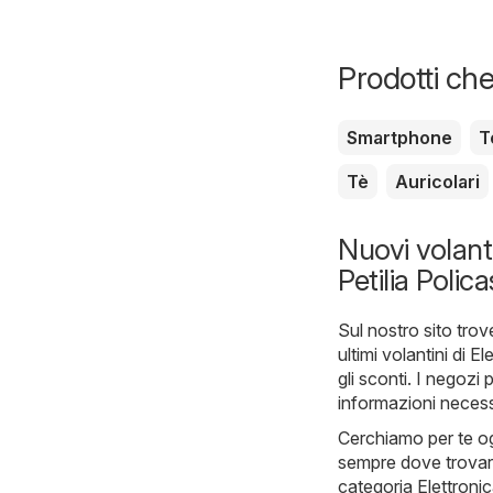
Prodotti che
Smartphone
T
Tè
Auricolari
Nuovi volanti
Petilia Polica
Sul nostro sito trov
ultimi volantini di E
gli sconti. I negozi
informazioni necessa
Cerchiamo per te ogn
sempre dove trovare 
categoria Elettronica