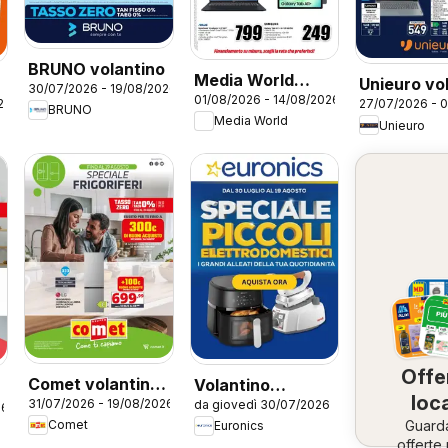
BRUNO volantino
Media World
Unieuro vo
30/07/2026 - 19/08/2026
01/08/2026 - 14/08/2026
volantino
26
27/07/2026 - 
BRUNO
Media World
Unieuro
Prestazioni al top
Offe
Comet volantino
Volantino
loca
31/07/2026 - 19/08/2026
da giovedì 30/07/2026
Frigoriferi
Euronics -
26
Guard
Comet
Euronics
Speciale Piccoli
offerte 