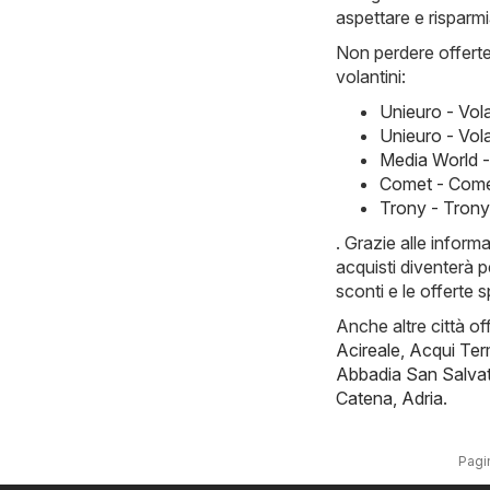
aspettare e risparm
Non perdere offerte 
volantini:
Unieuro - Vol
Unieuro - Vol
Media World 
Comet - Come
Trony - Tron
. Grazie alle infor
acquisti diventerà p
sconti e le offerte s
Anche altre città of
Acireale
,
Acqui Te
Abbadia San Salva
Catena
,
Adria
.
Pagin