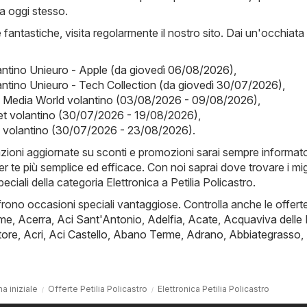
ia oggi stesso.
fantastiche, visita regolarmente il nostro sito. Dai un'occhiata
antino Unieuro - Apple (da giovedì 06/08/2026)
,
antino Unieuro - Tech Collection (da giovedì 30/07/2026)
,
- Media World volantino (03/08/2026 - 09/08/2026)
,
t volantino (30/07/2026 - 19/08/2026)
,
y volantino (30/07/2026 - 23/08/2026)
.
mazioni aggiornate su sconti e promozioni sarai sempre informat
er te più semplice ed efficace. Con noi saprai dove trovare i migl
peciali della categoria Elettronica a Petilia Policastro.
frono occasioni speciali vantaggiose. Controlla anche le offert
rme
,
Acerra
,
Aci Sant'Antonio
,
Adelfia
,
Acate
,
Acquaviva delle 
tore
,
Acri
,
Aci Castello
,
Abano Terme
,
Adrano
,
Abbiategrasso
,
a iniziale
Offerte Petilia Policastro
Elettronica Petilia Policastro