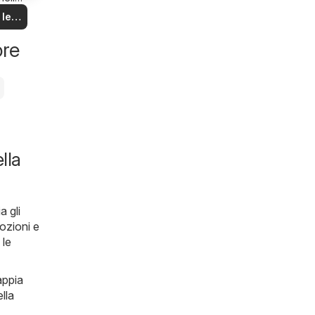
na!
 le
rte
ore
lla
a gli
mozioni e
 le
appia
lla