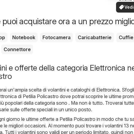
Elettrodomestici
tua zo
Vedi
offe
 puoi acquistare ora a un prezzo migli
op
Notebook
Fotocamera
Caricabatterie
Cuffie
Connettore
ni e offerte della categoria Elettronica ne
stro
erai un'ampia scelta di volantini e cataloghi di
Elettronica
. Sfogli
lettronica di Petilia Policastro dove potrai scoprire le ultime pro
 più popolari della categoria sono . Ma non è tutto. Troverai tutte
rie sulle offerte speciali in un unico posto.
i giorno le ultime offerte a Petilia Policastro in modo che tu s
le migliori occasioni. Al momento puoi trovare i volantini 13 ne
. Tutti i volantini sono validi per un periodo limitato, quindi non