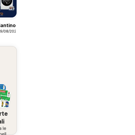
lantino
09/08/2026
rte
li
a le
nella