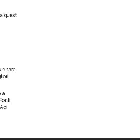
 a questi
o e fare
iori
e a
Fonti
,
Aci