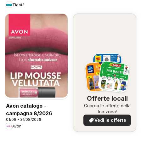
Tigotà
Offerte locali
Avon catalogo -
Guarda le offerte nella
tua zona!
campagna 8/2026
01/08 - 31/08/2026
Vedi le offerte
Avon