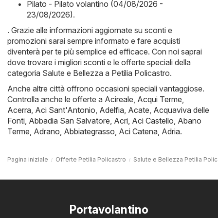
Pilato - Pilato volantino (04/08/2026 -
23/08/2026)
.
. Grazie alle informazioni aggiornate su sconti e
promozioni sarai sempre informato e fare acquisti
diventerà per te più semplice ed efficace. Con noi saprai
dove trovare i migliori sconti e le offerte speciali della
categoria Salute e Bellezza a Petilia Policastro.
Anche altre città offrono occasioni speciali vantaggiose.
Controlla anche le offerte a
Acireale
,
Acqui Terme
,
Acerra
,
Aci Sant'Antonio
,
Adelfia
,
Acate
,
Acquaviva delle
Fonti
,
Abbadia San Salvatore
,
Acri
,
Aci Castello
,
Abano
Terme
,
Adrano
,
Abbiategrasso
,
Aci Catena
,
Adria
.
Pagina iniziale
Offerte Petilia Policastro
Salute e Bellezza Petilia Poli
Portavolantino