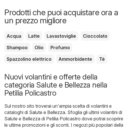
Prodotti che puoi acquistare ora a
un prezzo migliore
Acqua
Latte
Lavastoviglie
Cioccolato
Shampoo
Olio
Profumo
Spazzolino elettrico
Ammorbidente
Tè
Nuovi volantini e offerte della
categoria Salute e Bellezza nella
Petilia Policastro
Sul nostro sito troverai un'ampia scelta di volantini e
cataloghi di
Salute e Bellezza
. Sfoglia gli ultimi volantini di
Salute e Bellezza di Petilia Policastro dove potrai scoprire
le ultime promozioni e gli sconti. I negozi più popolari della