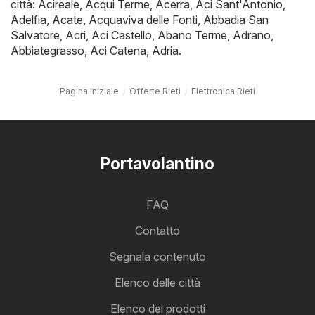
città:
Acireale
,
Acqui Terme
,
Acerra
,
Aci Sant'Antonio
,
Adelfia
,
Acate
,
Acquaviva delle Fonti
,
Abbadia San
Salvatore
,
Acri
,
Aci Castello
,
Abano Terme
,
Adrano
,
Abbiategrasso
,
Aci Catena
,
Adria
.
Pagina iniziale
Offerte Rieti
Elettronica Rieti
Portavolantino
FAQ
Contatto
Segnala contenuto
Elenco delle città
Elenco dei prodotti