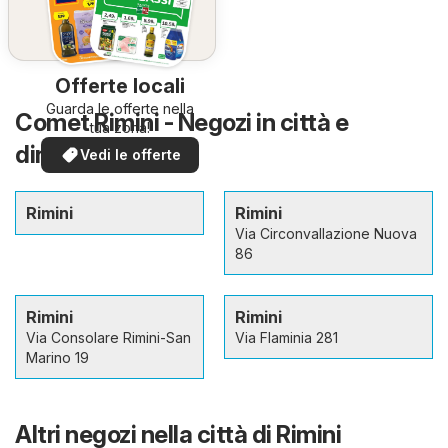
Offerte locali
Guarda le offerte nella
Comet Rimini - Negozi in città e
tua zona!
dintorni
Vedi le offerte
Rimini
Rimini
Via Circonvallazione Nuova
86
Rimini
Rimini
Via Consolare Rimini-San
Via Flaminia 281
Marino 19
Altri negozi nella città di Rimini