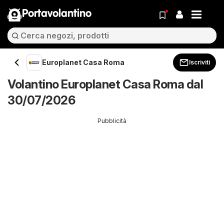
Portavolantino
Europlanet Casa Roma
Iscriviti
Volantino Europlanet Casa Roma dal
30/07/2026
Pubblicità