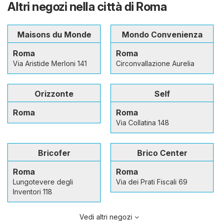
Altri negozi nella città di Roma
Maisons du Monde
Mondo Convenienza
Roma
Roma
Via Aristide Merloni 141
Circonvallazione Aurelia
Orizzonte
Self
Roma
Roma
Via Collatina 148
Bricofer
Brico Center
Roma
Roma
Lungotevere degli
Via dei Prati Fiscali 69
Inventori 118
Vedi altri negozi