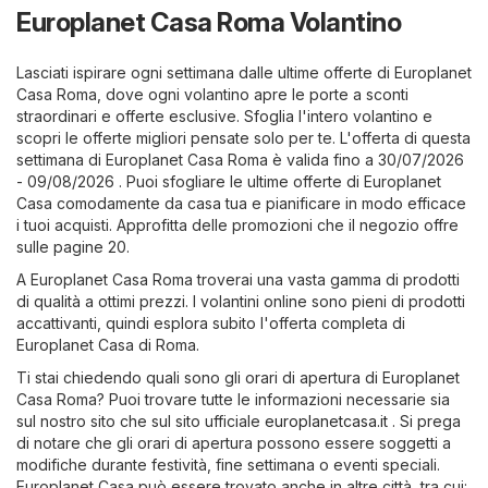
Europlanet Casa Roma Volantino
Lasciati ispirare ogni settimana dalle ultime offerte di Europlanet
Casa Roma, dove ogni volantino apre le porte a sconti
straordinari e offerte esclusive. Sfoglia l'intero volantino e
scopri le offerte migliori pensate solo per te. L'offerta di questa
settimana di Europlanet Casa Roma è valida fino a 30/07/2026
- 09/08/2026 . Puoi sfogliare le ultime offerte di Europlanet
Casa comodamente da casa tua e pianificare in modo efficace
i tuoi acquisti. Approfitta delle promozioni che il negozio offre
sulle pagine 20.
A Europlanet Casa Roma troverai una vasta gamma di prodotti
di qualità a ottimi prezzi. I volantini online sono pieni di prodotti
accattivanti, quindi esplora subito l'offerta completa di
Europlanet Casa di Roma.
Ti stai chiedendo quali sono gli orari di apertura di Europlanet
Casa Roma? Puoi trovare tutte le informazioni necessarie sia
sul nostro sito che sul sito ufficiale
europlanetcasa.it
. Si prega
di notare che gli orari di apertura possono essere soggetti a
modifiche durante festività, fine settimana o eventi speciali.
Europlanet Casa può essere trovato anche in altre città, tra cui: