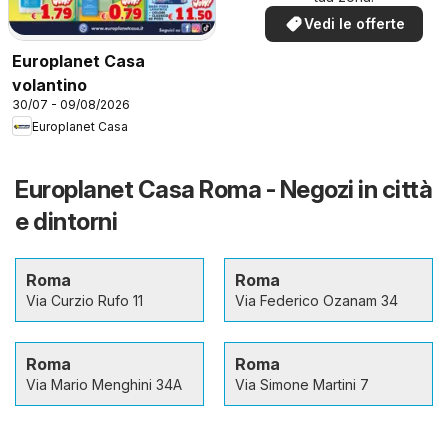
Vedi le offerte
Europlanet Casa
volantino
30/07 - 09/08/2026
Europlanet Casa
Europlanet Casa Roma - Negozi in città
e dintorni
Roma
Roma
Via Curzio Rufo 11
Via Federico Ozanam 34
Roma
Roma
Via Mario Menghini 34A
Via Simone Martini 7