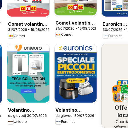
Comet volantino
26
Comet volantino
Euronics
31/07/2026 - 19/08/2026
Frigoriferi
31/07/2026 - 19/08/2026
30/07/2026 - 
Piccoli
volantino
Comet
Comet
Euronics
Elettrodomestici
Frigoriferi
Offe
Volantino
Volantino
loca
da giovedì 30/07/2026
da giovedì 30/07/2026
Unieuro - Tech
Euronics -
26
Guard
Unieuro
Euronics
Collection
Speciale Piccoli
offerte 