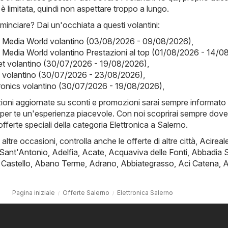
i è limitata, quindi non aspettare troppo a lungo.
inciare? Dai un'occhiata a questi volantini:
- Media World volantino (03/08/2026 - 09/08/2026)
,
 Media World volantino Prestazioni al top (01/08/2026 - 14/0
t volantino (30/07/2026 - 19/08/2026)
,
y volantino (30/07/2026 - 23/08/2026)
,
ronics volantino (30/07/2026 - 19/08/2026)
,
zioni aggiornate su sconti e promozioni sarai sempre informato 
per te un'esperienza piacevole. Con noi scoprirai sempre dove
e offerte speciali della categoria Elettronica a Salerno.
i altre occasioni, controlla anche le offerte di altre città,
Acireal
 Sant'Antonio
,
Adelfia
,
Acate
,
Acquaviva delle Fonti
,
Abbadia 
 Castello
,
Abano Terme
,
Adrano
,
Abbiategrasso
,
Aci Catena
,
A
Pagina iniziale
Offerte Salerno
Elettronica Salerno