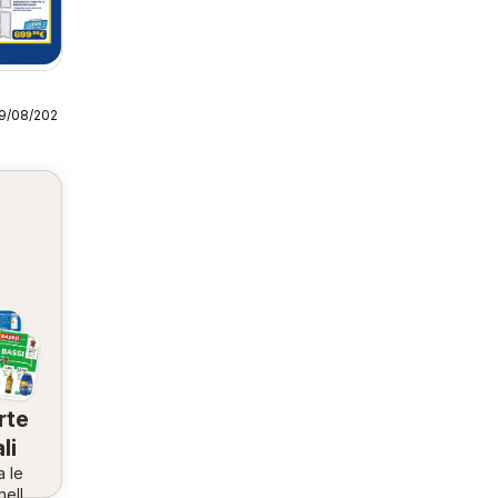
19/08/2026
rte
li
a le
nella