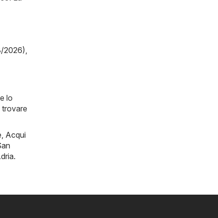
8/2026)
,
e lo
 trovare
e
,
Acqui
San
dria
.