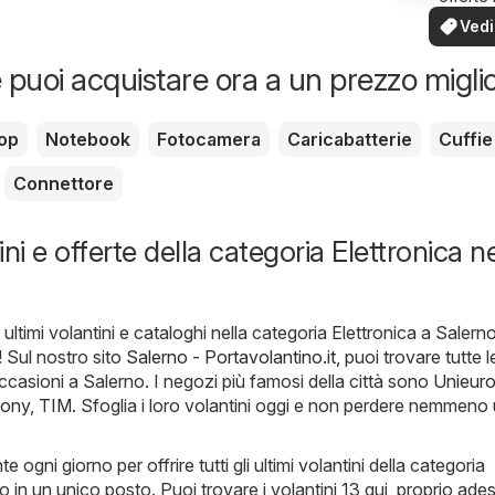
Elettrodomestici
tua zo
Vedi
offe
 puoi acquistare ora a un prezzo migli
op
Notebook
Fotocamera
Caricabatterie
Cuffie
Connettore
ni e offerte della categoria Elettronica ne
 ultimi volantini e cataloghi nella categoria Elettronica a Salerno
! Sul nostro sito
Salerno - Portavolantino.it
, puoi trovare tutte l
ccasioni a Salerno. I negozi più famosi della città sono
Unieur
rony
,
TIM
. Sfoglia i loro volantini oggi e non perdere nemmeno
ogni giorno per offrire tutti gli ultimi volantini della categoria
o in un unico posto. Puoi trovare i volantini 13 qui, proprio ade