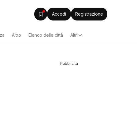
Accedi
Registrazione
zza
Altro
Elenco delle città
Altri
Pubblicità