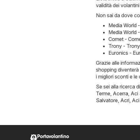
validità dei volantin
Non sai da dove com
Media World 
Media World -
Comet - Come
Trony - Tron
Euronics - Eu
Grazie alle informa
shopping diventerà 
i migliori sconti e l
Se sei alla ricerca d
Terme
,
Acerra
,
Aci
Salvatore
,
Acri
,
Aci
Portavolantino