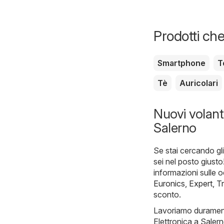
Prodotti che
Smartphone
T
Tè
Auricolari
Nuovi volanti
Salerno
Se stai cercando gli
sei nel posto giusto
informazioni sulle o
Euronics
,
Expert
,
T
sconto.
Lavoriamo duramente 
Elettronica a Salern