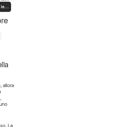
na!
 le
rte
ore
lla
, allora
e
o
,
 uno
sso. La