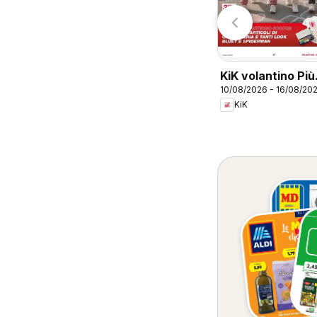
0/07/2026 - 30/08/2026
30/07/2026 - 30/08/2026
CFadda
CFadda
KiK volantino Più
10/08/2026 - 16/08/20
divertimento a
KiK
scuola