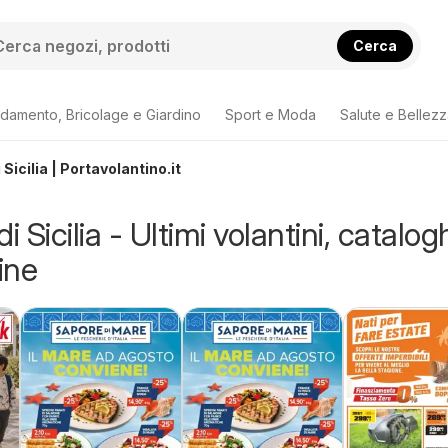
Cerca
damento, Bricolage e Giardino
Sport e Moda
Salute e Bellez
icilia | Portavolantino.it
Sicilia - Ultimi volantini, catalogh
ine