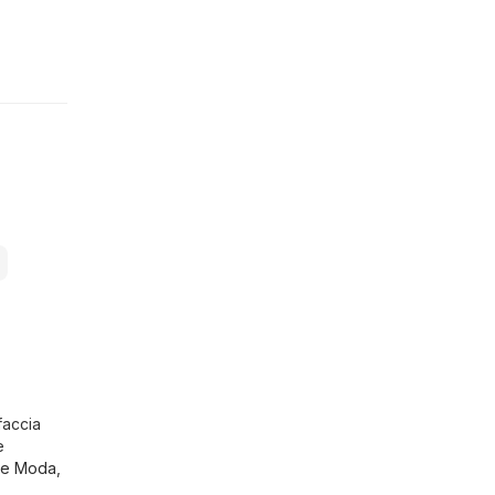
faccia
e
 e Moda
,