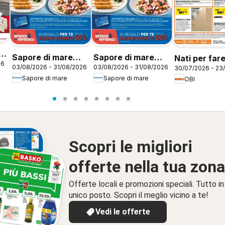
Sapore di mare
Sapore di mare
Nati per far
26
03/08/2026 - 31/08/2026
03/08/2026 - 31/08/2026
30/07/2026 - 23
volantino Brescia
volantino Piacenza
estate
Sapore di mare
Sapore di mare
OBI
Scopri le migliori
offerte nella tua zona
Offerte locali e promozioni speciali. Tutto in
unico posto. Scopri il meglio vicino a te!
Vedi le offerte