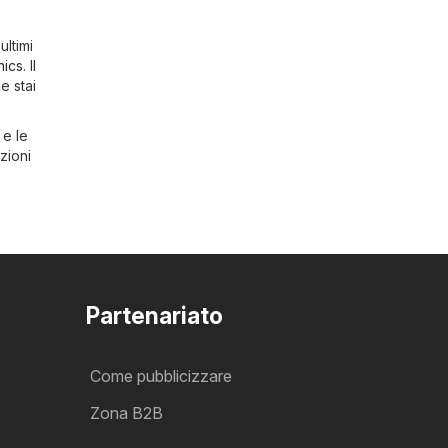
ultimi
nics
. Il
e stai
 e le
zioni
Partenariato
Come pubblicizzare
Zona B2B