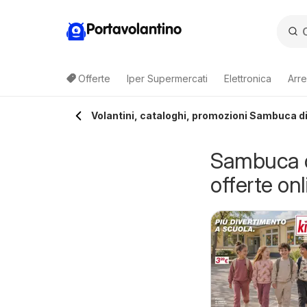
Portavolantino
Offerte
Iper Supermercati
Elettronica
Arre
Volantini, cataloghi, promozioni Sambuca di S
Sambuca di 
offerte onl
pacca Prezzo
Spacca Prezzo