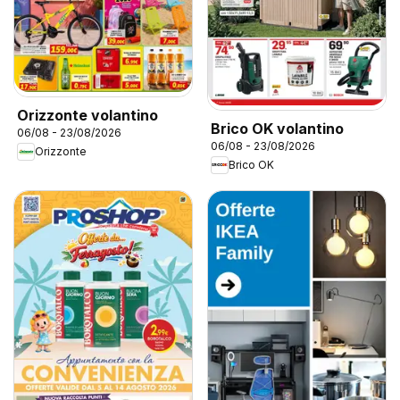
Orizzonte volantino
Brico OK volantino
06/08 - 23/08/2026
06/08 - 23/08/2026
Orizzonte
Brico OK