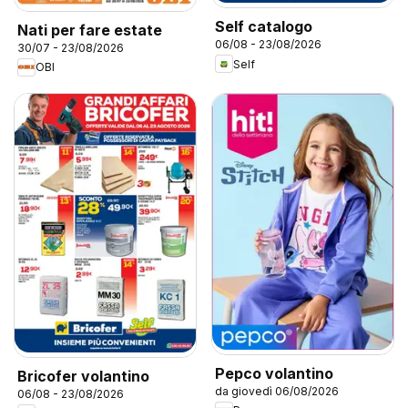
Self catalogo
Nati per fare estate
06/08 - 23/08/2026
30/07 - 23/08/2026
Self
OBI
Pepco volantino
Bricofer volantino
da giovedì 06/08/2026
06/08 - 23/08/2026