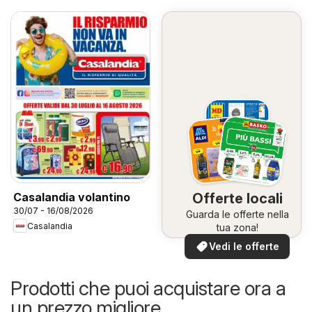
Offerte locali
Casalandia volantino
30/07 - 16/08/2026
Guarda le offerte nella
Casalandia
tua zona!
Vedi le offerte
Prodotti che puoi acquistare ora a
un prezzo migliore