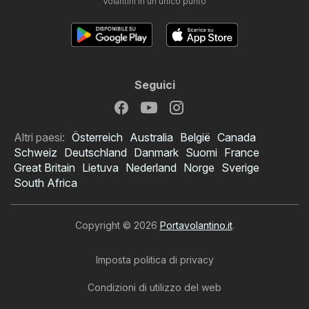
Volantini in un unico punto
Seguici
Altri paesi:
Österreich
Australia
België
Canada
Schweiz
Deutschland
Danmark
Suomi
France
Great Britain
Lietuva
Nederland
Norge
Sverige
South Africa
Copyright © 2026
Portavolantino.it
.
Imposta politica di privacy
Condizioni di utilizzo del web