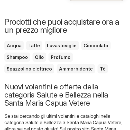
Prodotti che puoi acquistare ora a
un prezzo migliore
Acqua
Latte
Lavastoviglie
Cioccolato
Shampoo
Olio
Profumo
Spazzolino elettrico
Ammorbidente
Tè
Nuovi volantini e offerte della
categoria Salute e Bellezza nella
Santa Maria Capua Vetere
Se stai cercando gli ultimi volantini e cataloghi nella
categoria Salute e Bellezza a Santa Maria Capua Vetere,
allora sei nel posto giusto! Sul nostro sito
Santa Maria