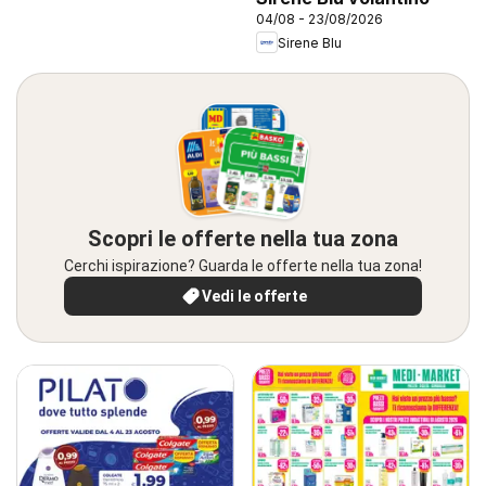
04/08 - 23/08/2026
Sirene Blu
Scopri le offerte nella tua zona
Cerchi ispirazione? Guarda le offerte nella tua zona!
Vedi le offerte