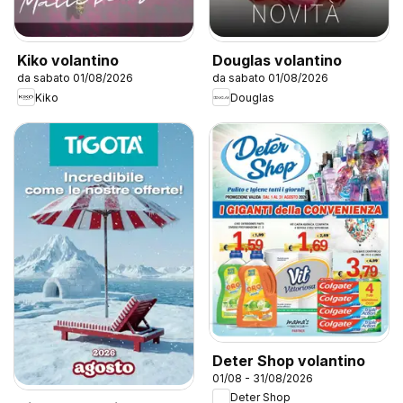
Kiko volantino
Douglas volantino
da sabato 01/08/2026
da sabato 01/08/2026
Kiko
Douglas
Deter Shop volantino
01/08 - 31/08/2026
Deter Shop