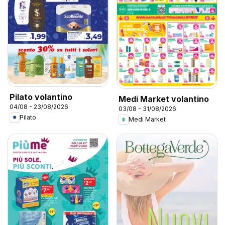
Pilato volantino
Medi Market volantino
04/08 - 23/08/2026
03/08 - 31/08/2026
Pilato
Medi Market