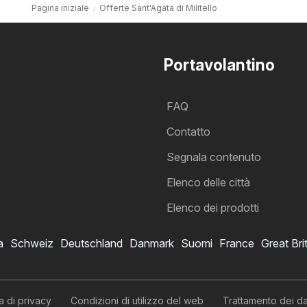
Pagina iniziale
Offerte Sant'Agata di Militello
Portavolantino
FAQ
Contatto
Segnala contenuto
Elenco delle città
Elenco dei prodotti
a
Schweiz
Deutschland
Danmark
Suomi
France
Great Bri
a di privacy
Condizioni di utilizzo del web
Trattamento dei da