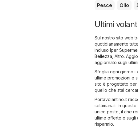
Pesce
Olio
Ultimi volant
Sul nostro sito web tr
quotidianamente tutte
incluso
Iper Supermer
Bellezza
,
Altro
. Aggi
aggiornato sugli ultim
Sfoglia ogni giorno i 
ultime promozioni e su
sito è progettato per 
quello che stai cerca
Portavolantino.it racc
settimanali. In questo
unico posto, il che ren
ultime offerte e sugl
risparmio.