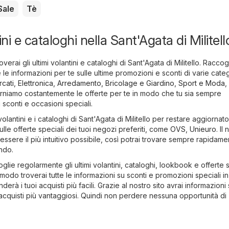
Sale
Tè
ini e cataloghi nella Sant'Agata di Militell
overai gli ultimi volantini e cataloghi di Sant'Agata di Militello. Racco
 le informazioni per te sulle ultime promozioni e sconti di varie cate
cati
,
Elettronica
,
Arredamento, Bricolage e Giardino
,
Sport e Moda
,
orniamo costantemente le offerte per te in modo che tu sia sempre
i sconti e occasioni speciali.
volantini e i cataloghi di Sant'Agata di Militello per restare aggiornato
lle offerte speciali dei tuoi negozi preferiti, come
OVS
,
Unieuro
. Il
essere il più intuitivo possibile, così potrai trovare sempre rapidame
ndo.
oglie regolarmente gli ultimi volantini, cataloghi, lookbook e offerte 
 modo troverai tutte le informazioni su sconti e promozioni speciali in
derà i tuoi acquisti più facili. Grazie al nostro sito avrai informazioni 
i acquisti più vantaggiosi. Quindi non perdere nessuna opportunità di