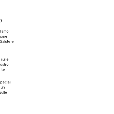
o
gliamo
gorie,
Salute e
 sulle
 nostro
nte
speciali
 un
sulle