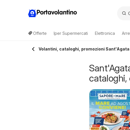
Portavolantino
Offerte
Iper Supermercati
Elettronica
Arre
Volantini, cataloghi, promozioni Sant'Agata d
Sant'Agata 
cataloghi, 
pacca Prezzo
Spacca Prezzo