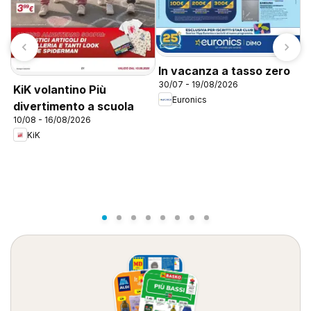
In vacanza a tasso zero
30/07 - 19/08/2026
KiK volantino Più
Euronics
divertimento a scuola
10/08 - 16/08/2026
C
KiK
3