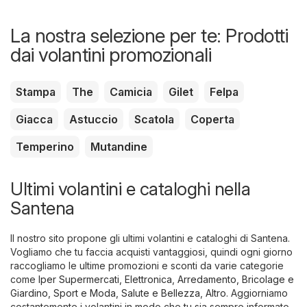
La nostra selezione per te: Prodotti
dai volantini promozionali
Stampa
The
Camicia
Gilet
Felpa
Giacca
Astuccio
Scatola
Coperta
Temperino
Mutandine
Ultimi volantini e cataloghi nella
Santena
Il nostro sito propone gli ultimi volantini e cataloghi di Santena.
Vogliamo che tu faccia acquisti vantaggiosi, quindi ogni giorno
raccogliamo le ultime promozioni e sconti da varie categorie
come
Iper Supermercati
,
Elettronica
,
Arredamento, Bricolage e
Giardino
,
Sport e Moda
,
Salute e Bellezza
,
Altro
. Aggiorniamo
costantemente i volantini in modo che tu sia sempre informato