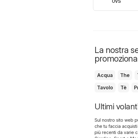
OVS
La nostra se
promozional
Acqua
The
Tavolo
Tè
P
Ultimi volan
Sul nostro sito web pu
che tu faccia acquisti
più recenti da varie