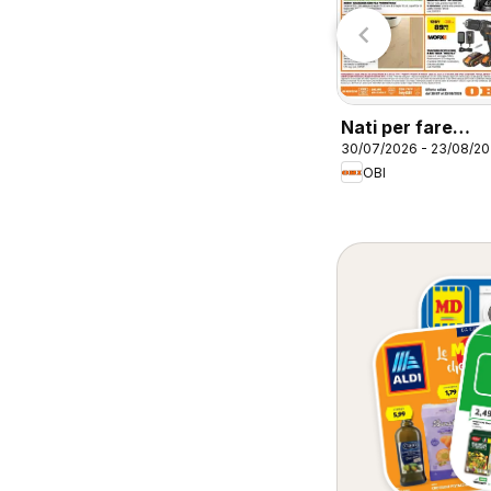
0/07/2026 - 30/08/2026
30/07/2026 - 30/08/2026
CFadda
CFadda
Nati per fare
30/07/2026 - 23/08/2
estate
OBI