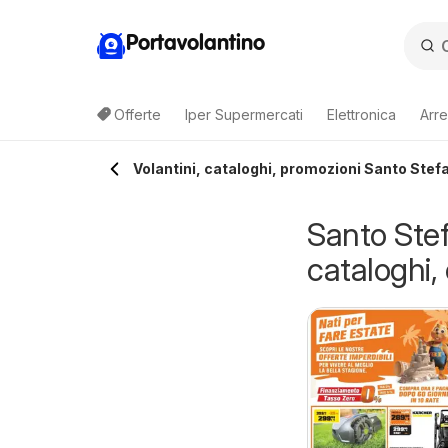
Portavolantino
Offerte
Iper Supermercati
Elettronica
Arre
Volantini, cataloghi, promozioni Santo Stefa
Santo Stef
cataloghi, 
pacca Prezzo
Spacca Prezzo