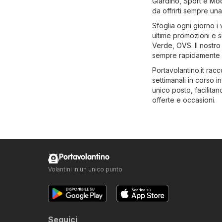
Giardino
,
Sport e Mo
da offrirti sempre un
Sfoglia ogni giorno i 
ultime promozioni e su
Verde
,
OVS
. Il nostr
sempre rapidamente q
Portavolantino.it racco
settimanali in corso 
unico posto, facilitan
offerte e occasioni.
Portavolantino
Volantini in un unico punto
Seguici