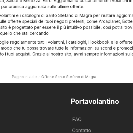
da
,
Salute e Bellezza
,
Altro
. Aggiorniamo costantemente i volantini i
a panoramica aggiornata sulle ultime offerte.
volantini e i cataloghi di Santo Stefano di Magra per restare aggiorna
lle offerte speciali dei tuoi negozi preferiti, come
Arcaplanet
,
Bott
o sito è progettato per essere il più intuitivo possibile, così potrai tro
uello che stai cercando.
glie regolarmente tutti i volantini, i cataloghi, i lookbook e le offerte
in modo che tu possa trovare tutte le informazioni su sconti e promozi
do i tuoi acquisti. Grazie al nostro sito, avrai sempre informazioni sull
Pagina iniziale
Offerte Santo Stefano di Magra
Portavolantino
FAQ
Contatto