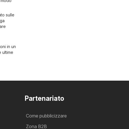
n modo
to sulle
ega
vare
oni in un
e ultime
Partenariato
Come pubblicizzare
Zona B2B