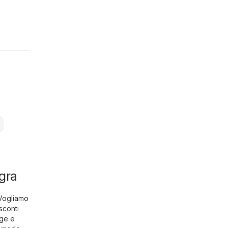
agra
 Vogliamo
sconti
age e