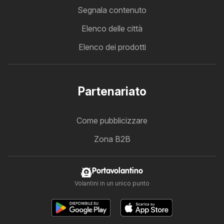
Segnala contenuto
Elenco delle città
Elenco dei prodotti
Partenariato
Come pubblicizzare
Zona B2B
Portavolantino
Volantini in un unico punto