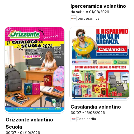
Iperceramica volantino
da sabato 01/08/2026
Iperceramica
Casalandia volantino
30/07 - 16/08/2026
Orizzonte volantino
Casalandia
Scuola
30/07 - 04/10/2026