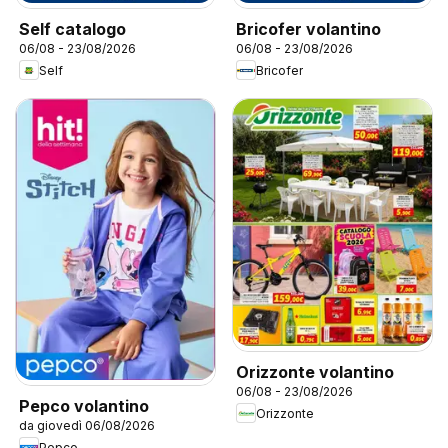
Self catalogo
Bricofer volantino
06/08 - 23/08/2026
06/08 - 23/08/2026
Self
Bricofer
Orizzonte volantino
06/08 - 23/08/2026
Pepco volantino
Orizzonte
da giovedì 06/08/2026
Pepco