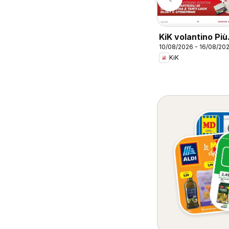
Conad
Lazio
KiK volantino Più
10/08/2026 - 16/08/20
divertimento a
KiK
scuola