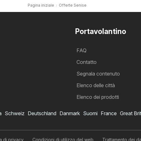
Pagina iniziale
Offerte Senise
Portavolantino
FAQ
Contatto
Segnala contenuto
Elenco delle città
Elenco dei prodotti
a
Schweiz
Deutschland
Danmark
Suomi
France
Great Bri
a di privacy
Condizioni di utilizzo del web
Trattamento dei da