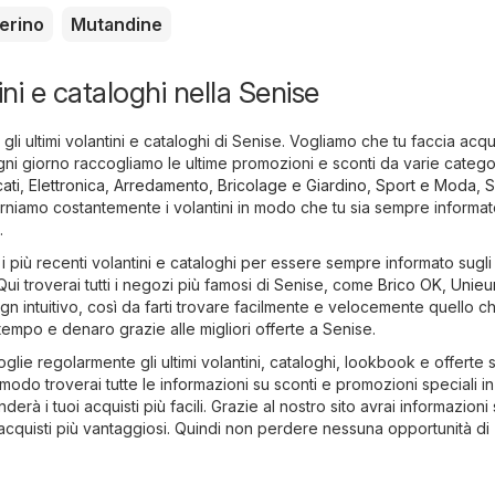
erino
Mutandine
ini e cataloghi nella Senise
 gli ultimi volantini e cataloghi di Senise. Vogliamo che tu faccia acqui
gni giorno raccogliamo le ultime promozioni e sconti da varie catego
ati
,
Elettronica
,
Arredamento, Bricolage e Giardino
,
Sport e Moda
,
S
orniamo costantemente i volantini in modo che tu sia sempre informat
.
i più recenti volantini e cataloghi per essere sempre informato sugli 
Qui troverai tutti i negozi più famosi di Senise, come
Brico OK
,
Unieu
gn intuitivo, così da farti trovare facilmente e velocemente quello ch
empo e denaro grazie alle migliori offerte a Senise.
oglie regolarmente gli ultimi volantini, cataloghi, lookbook e offerte 
 modo troverai tutte le informazioni su sconti e promozioni speciali in
derà i tuoi acquisti più facili. Grazie al nostro sito avrai informazioni 
i acquisti più vantaggiosi. Quindi non perdere nessuna opportunità di