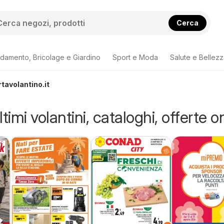
Cerca
damento, Bricolage e Giardino
Sport e Moda
Salute e Bellez
rtavolantino.it
timi volantini, cataloghi, offerte o