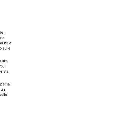
sti
rie
alute e
o sulle
ultimi
ro
. Il
e stai
speciali
 un
sulle