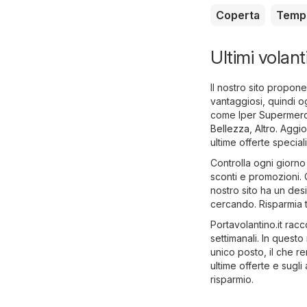
Coperta
Temp
Ultimi volant
Il nostro sito propone
vantaggiosi, quindi o
come
Iper Supermerc
Bellezza
,
Altro
. Aggi
ultime offerte speciali
Controlla ogni giorno 
sconti e promozioni. 
nostro sito ha un desi
cercando. Risparmia t
Portavolantino.it racc
settimanali. In questo
unico posto, il che ren
ultime offerte e sugl
risparmio.