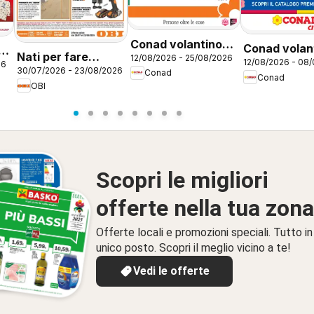
Conad volantino
Conad volan
Nati per fare
12/08/2026 - 25/08/2026
City Lazio
12/08/2026 - 08
City Mi Prem
26
30/07/2026 - 23/08/2026
estate
Conad
Conad
Lazio
OBI
Scopri le migliori
offerte nella tua zona
Offerte locali e promozioni speciali. Tutto in
unico posto. Scopri il meglio vicino a te!
Vedi le offerte