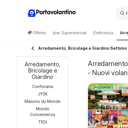
Portavolantino
Offerte
Iper Supermercati
Elettronica
Arr
Arredamento, Bricolage e Giardino Settimo
Arredamento, 
Arredamento,
Bricolage e
- Nuovi volant
Giardino
Conforama
JYSK
Maisons du Monde
Mondo
Convenienza
TEDi