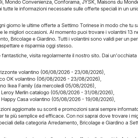
i
,
Mondo Convenienza
,
Conforama
,
JYSK
,
Maisons du Mond
i tutte le informazioni necessarie sulle offerte speciali in un un
ni giorno le ultime offerte a Settimo Torinese in modo che tu 
le migliori occasioni. Al momento puoi trovare i volantini 13 ne
o, Bricolage e Giardino. Tutti i volantini sono validi per un pe
 aspettare e risparmia oggi stesso.
fantastiche, visita regolarmente il nostro sito. Dai un'occhiata
rizzonte volantino (06/08/2026 - 23/08/2026)
,
ico OK volantino (06/08/2026 - 23/08/2026)
,
ino Ikea Family (da mercoledì 05/08/2026)
,
- Leroy Merlin catalogo (05/08/2026 - 31/08/2026)
,
 Happy Casa volantino (05/08/2026 - 19/08/2026)
,
mazioni aggiornate su sconti e promozioni sarai sempre informat
er te più semplice ed efficace. Con noi saprai dove trovare i migl
speciali della categoria Arredamento, Bricolage e Giardino a Set