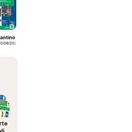
antino
30/08/2026
rte
li