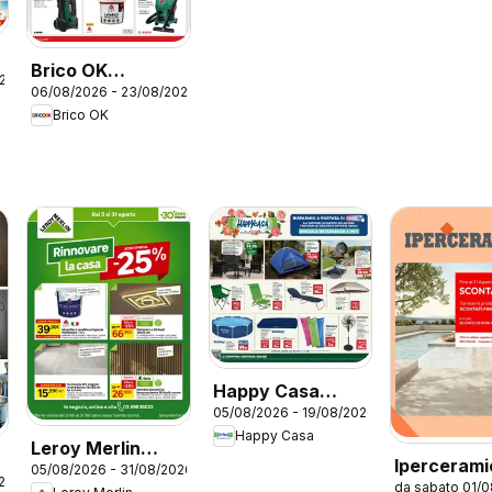
Brico OK
026
06/08/2026 - 23/08/2026
volantino
Brico OK
Happy Casa
05/08/2026 - 19/08/2026
volantino
Happy Casa
Leroy Merlin
Ipercerami
05/08/2026 - 31/08/2026
catalogo
26
da sabato 01/
volantino