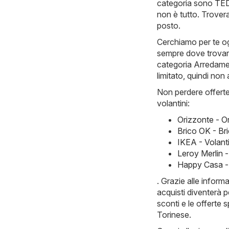
categoria sono
TED
non è tutto. Trovera
posto.
Cerchiamo per te og
sempre dove trovare 
categoria Arredament
limitato, quindi non
Non perdere offerte 
volantini:
Orizzonte - O
Brico OK - Br
IKEA - Volant
Leroy Merlin 
Happy Casa -
. Grazie alle infor
acquisti diventerà p
sconti e le offerte 
Torinese.