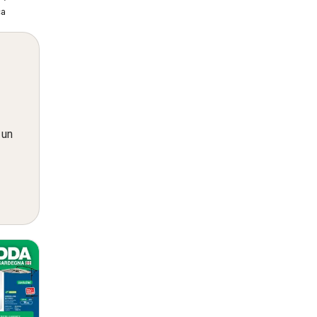
ca
 un