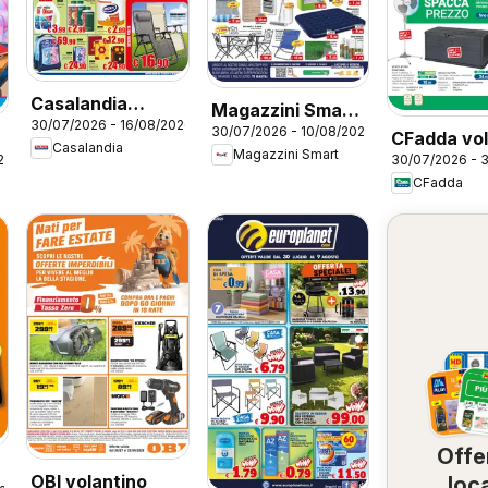
Casalandia
Magazzini Smart
30/07/2026 - 16/08/2026
volantino
30/07/2026 - 10/08/2026
volantino
CFadda vol
Casalandia
Magazzini Smart
26
30/07/2026 - 
CFadda
Offe
OBI volantino
loca