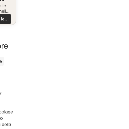
a le
nella
na!
 le
rte
ore
e
,
colage
mo
 della