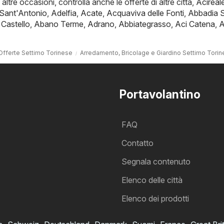
i altre occasioni, controlla anche le offerte di altre città,
Acireal
 Sant'Antonio
,
Adelfia
,
Acate
,
Acquaviva delle Fonti
,
Abbadia 
 Castello
,
Abano Terme
,
Adrano
,
Abbiategrasso
,
Aci Catena
,
A
Offerte Settimo Torinese
Arredamento, Bricolage e Giardino Settimo Tori
Portavolantino
FAQ
Contatto
Segnala contenuto
Elenco delle città
Elenco dei prodotti