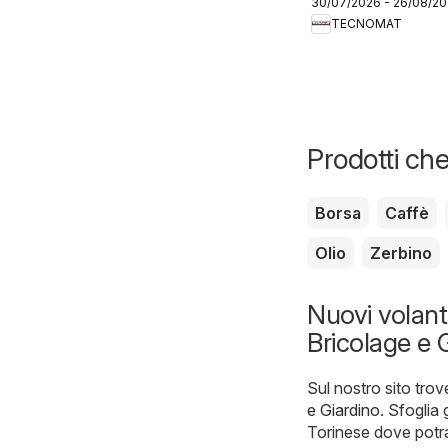
30/07/2026 - 26/08/2
catalogo
TECNOMAT
Prodotti che
Borsa
Caffè
Olio
Zerbino
Nuovi volant
Bricolage e 
Sul nostro sito trov
e Giardino
. Sfoglia 
Torinese dove potrai