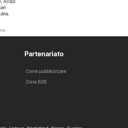
e
,
Acqui
San
dria
.
nese
Partenariato
Come pubblicizzare
Zona B2B