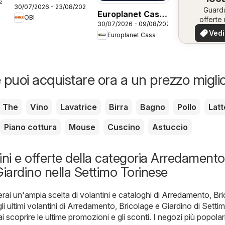
026
30/07/2026 - 23/08/2026
Guard
Europlanet Casa
OBI
offerte 
30/07/2026 - 09/08/2026
volantino
tua zo
Vedi
Europlanet Casa
offe
 puoi acquistare ora a un prezzo migli
The
Vino
Lavatrice
Birra
Bagno
Pollo
Latt
Piano cottura
Mouse
Cuscino
Astuccio
ini e offerte della categoria Arredamento
Giardino nella Settimo Torinese
erai un'ampia scelta di volantini e cataloghi di
Arredamento, Bri
gli ultimi volantini di Arredamento, Bricolage e Giardino di Setti
 scoprire le ultime promozioni e gli sconti. I negozi più popolari