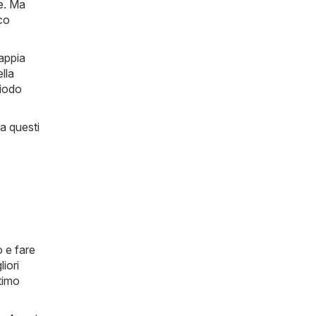
e
. Ma
ico
sappia
lla
riodo
 a questi
o e fare
iori
timo