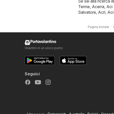
Se sei alla ricerca d
Terme
,
Acerra
,
Aci
Salvatore
,
Acri
,
Aci
Pagina iniziale
Portavolantino
Volantini in un unico punto
Seguici