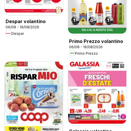
Despar volantino
06/08 - 19/08/2026
Despar
Primo Prezzo volantino
06/08 - 16/08/2026
Primo Prezzo