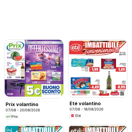
Eté volantino
Prix volantino
07/08 - 18/08/2026
07/08 - 20/08/2026
Eté
Prix