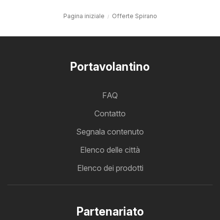
Pagina iniziale
Offerte Spirano
Portavolantino
FAQ
Contatto
Segnala contenuto
Elenco delle città
Elenco dei prodotti
Partenariato