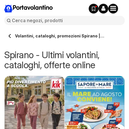
Portavolantino
Volantini, cataloghi, promozioni Spirano |
Portavolantino.it
Spirano - Ultimi volantini,
cataloghi, offerte online