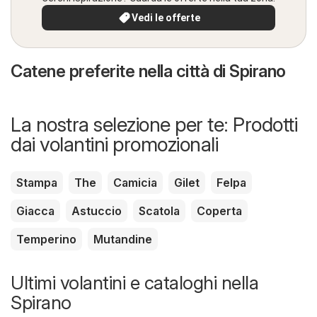
Vedi le offerte
Catene preferite nella città di Spirano
La nostra selezione per te: Prodotti
dai volantini promozionali
Stampa
The
Camicia
Gilet
Felpa
Giacca
Astuccio
Scatola
Coperta
Temperino
Mutandine
Ultimi volantini e cataloghi nella
Spirano