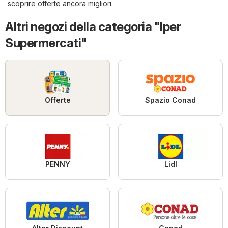
scoprire offerte ancora migliori.
Altri negozi della categoria "Iper
Supermercati"
Offerte
Spazio Conad
PENNY
Lidl