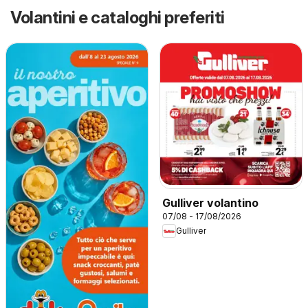
Volantini e cataloghi preferiti
Gulliver volantino
07/08 - 17/08/2026
Gulliver