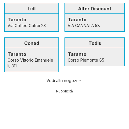
Lidl
Alter Discount
Taranto
Taranto
Via Galileo Galilei 23
VIA CANNATA 58
Conad
Todis
Taranto
Taranto
Corso Vittorio Emanuele
Corso Piemonte 85
Ii, 311
Vedi altri negozi
Pubblicità