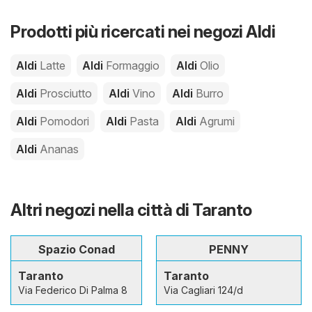
Prodotti più ricercati nei negozi Aldi
Aldi
Latte
Aldi
Formaggio
Aldi
Olio
Aldi
Prosciutto
Aldi
Vino
Aldi
Burro
Aldi
Pomodori
Aldi
Pasta
Aldi
Agrumi
Aldi
Ananas
Altri negozi nella città di Taranto
Spazio Conad
PENNY
Taranto
Taranto
Via Federico Di Palma 8
Via Cagliari 124/d