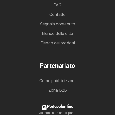
FAQ
Contatto
Segnala contenuto
Elenco delle città
Elenco dei prodotti
Partenariato
Come pubblicizzare
Zona B2B
Portavolantino
Volantini in un unico punto