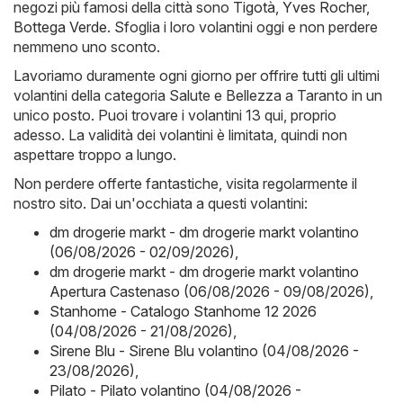
negozi più famosi della città sono
Tigotà
,
Yves Rocher
,
Bottega Verde
. Sfoglia i loro volantini oggi e non perdere
nemmeno uno sconto.
Lavoriamo duramente ogni giorno per offrire tutti gli ultimi
volantini della categoria Salute e Bellezza a Taranto in un
unico posto. Puoi trovare i volantini 13 qui, proprio
adesso. La validità dei volantini è limitata, quindi non
aspettare troppo a lungo.
Non perdere offerte fantastiche, visita regolarmente il
nostro sito. Dai un'occhiata a questi volantini:
dm drogerie markt - dm drogerie markt volantino
(06/08/2026 - 02/09/2026)
,
dm drogerie markt - dm drogerie markt volantino
Apertura Castenaso (06/08/2026 - 09/08/2026)
,
Stanhome - Catalogo Stanhome 12 2026
(04/08/2026 - 21/08/2026)
,
Sirene Blu - Sirene Blu volantino (04/08/2026 -
23/08/2026)
,
Pilato - Pilato volantino (04/08/2026 -