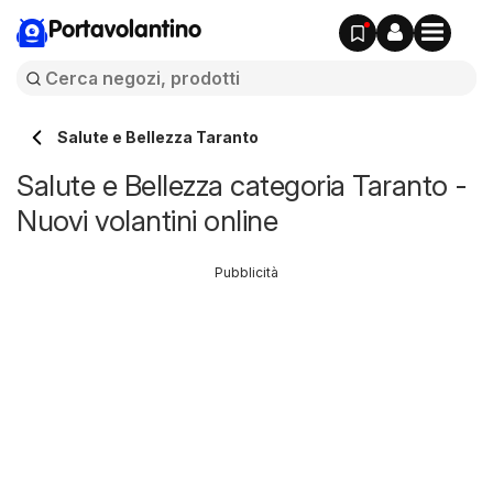
Portavolantino
Salute e Bellezza Taranto
Salute e Bellezza categoria Taranto -
Nuovi volantini online
Pubblicità