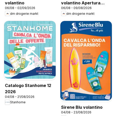
volantino
volantino Apertura
06/08 - 02/09/2026
06/08 - 09/08/2026
Castenaso
dm drogerie markt
dm drogerie markt
Catalogo Stanhome 12
2026
04/08 - 21/08/2026
Stanhome
Sirene Blu volantino
04/08 - 23/08/2026