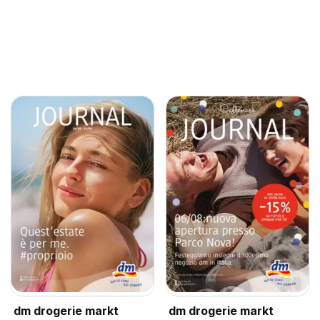
dm drogerie markt
dm drogerie markt