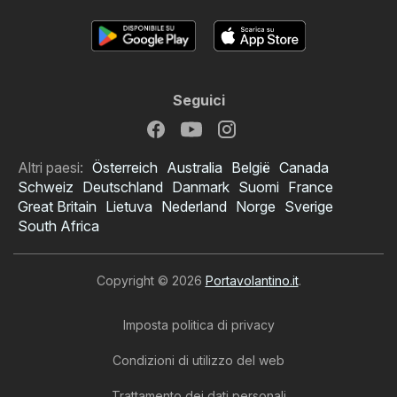
Seguici
Altri paesi:
Österreich
Australia
België
Canada
Schweiz
Deutschland
Danmark
Suomi
France
Great Britain
Lietuva
Nederland
Norge
Sverige
South Africa
Copyright © 2026
Portavolantino.it
.
Imposta politica di privacy
Condizioni di utilizzo del web
Trattamento dei dati personali