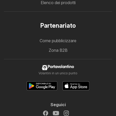
Elenco dei prodotti
Partenariato
Come pubblicizzare
Zona B2B
Portavolantino
Volantini in un unico punto
Seguici