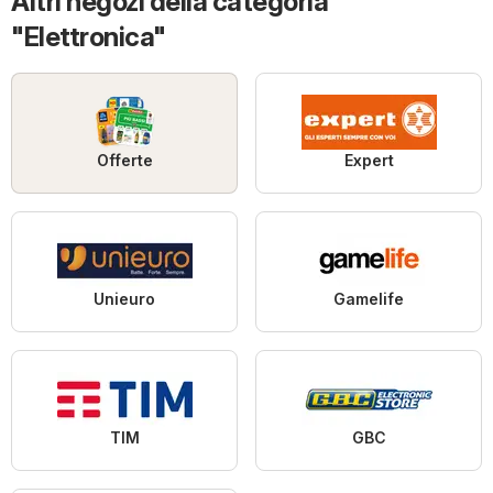
Altri negozi della categoria
"Elettronica"
Offerte
Expert
Unieuro
Gamelife
TIM
GBC