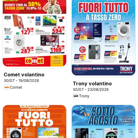
Comet volantino
30/07 - 19/08/2026
Trony volantino
Comet
30/07 - 23/08/2026
Trony