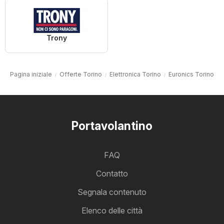
Trony
Pagina iniziale
Offerte Torino
Elettronica Torino
Euronics Torino
Portavolantino
FAQ
Contatto
Segnala contenuto
Elenco delle città