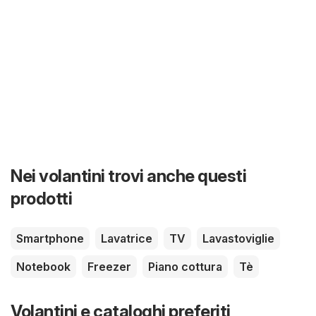
Nei volantini trovi anche questi
prodotti
Smartphone
Lavatrice
TV
Lavastoviglie
Notebook
Freezer
Piano cottura
Tè
Volantini e cataloghi preferiti