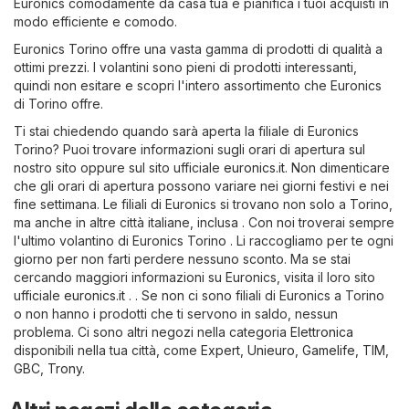
Euronics comodamente da casa tua e pianifica i tuoi acquisti in
modo efficiente e comodo.
Euronics Torino offre una vasta gamma di prodotti di qualità a
ottimi prezzi. I volantini sono pieni di prodotti interessanti,
quindi non esitare e scopri l'intero assortimento che Euronics
di Torino offre.
Ti stai chiedendo quando sarà aperta la filiale di Euronics
Torino? Puoi trovare informazioni sugli orari di apertura sul
nostro sito oppure sul sito ufficiale
euronics.it
. Non dimenticare
che gli orari di apertura possono variare nei giorni festivi e nei
fine settimana. Le filiali di Euronics si trovano non solo a Torino,
ma anche in altre città italiane, inclusa . Con noi troverai sempre
l'ultimo volantino di Euronics Torino . Li raccogliamo per te ogni
giorno per non farti perdere nessuno sconto. Ma se stai
cercando maggiori informazioni su Euronics, visita il loro sito
ufficiale
euronics.it
. . Se non ci sono filiali di Euronics a Torino
o non hanno i prodotti che ti servono in saldo, nessun
problema. Ci sono altri negozi nella categoria
Elettronica
disponibili nella tua città, come
Expert
,
Unieuro
,
Gamelife
,
TIM
,
GBC
,
Trony
.