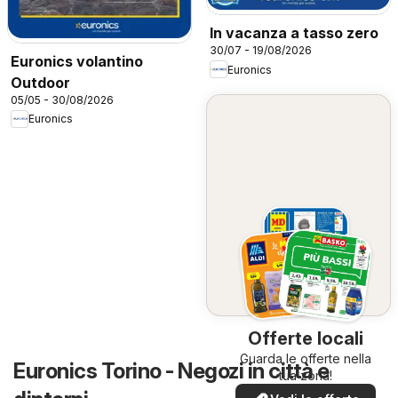
In vacanza a tasso zero
30/07 - 19/08/2026
Euronics volantino
Euronics
Outdoor
05/05 - 30/08/2026
Euronics
Offerte locali
Guarda le offerte nella
Euronics Torino - Negozi in città e
tua zona!