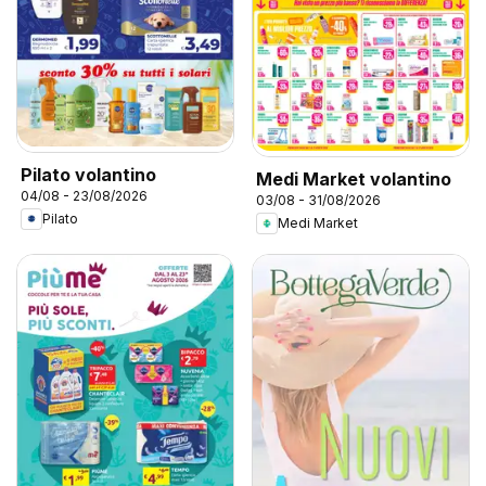
Pilato volantino
Medi Market volantino
04/08 - 23/08/2026
03/08 - 31/08/2026
Pilato
Medi Market