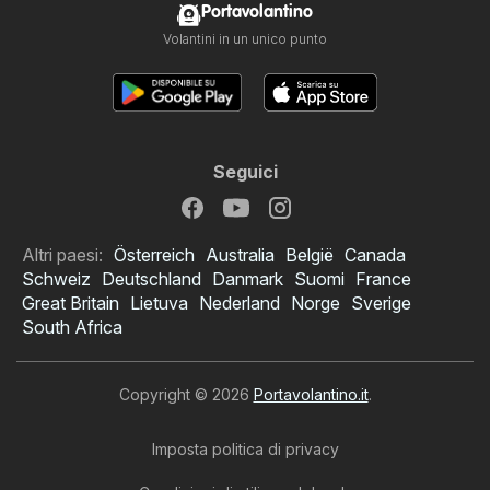
Portavolantino
Volantini in un unico punto
Seguici
Altri paesi:
Österreich
Australia
België
Canada
Schweiz
Deutschland
Danmark
Suomi
France
Great Britain
Lietuva
Nederland
Norge
Sverige
South Africa
Copyright © 2026
Portavolantino.it
.
Imposta politica di privacy