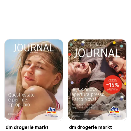
dm drogerie markt
dm drogerie markt