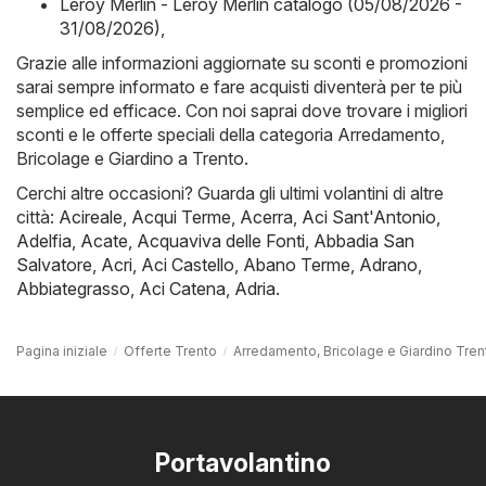
Leroy Merlin - Leroy Merlin catalogo (05/08/2026 -
31/08/2026)
,
Grazie alle informazioni aggiornate su sconti e promozioni
sarai sempre informato e fare acquisti diventerà per te più
semplice ed efficace. Con noi saprai dove trovare i migliori
sconti e le offerte speciali della categoria Arredamento,
Bricolage e Giardino a Trento.
Cerchi altre occasioni? Guarda gli ultimi volantini di altre
città:
Acireale
,
Acqui Terme
,
Acerra
,
Aci Sant'Antonio
,
Adelfia
,
Acate
,
Acquaviva delle Fonti
,
Abbadia San
Salvatore
,
Acri
,
Aci Castello
,
Abano Terme
,
Adrano
,
Abbiategrasso
,
Aci Catena
,
Adria
.
Pagina iniziale
Offerte Trento
Arredamento, Bricolage e Giardino Tren
Portavolantino