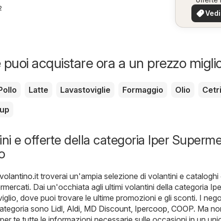
26
tua zo
Vedi
offe
 puoi acquistare ora a un prezzo migli
Pollo
Latte
Lavastoviglie
Formaggio
Olio
Cetri
hup
ni e offerte della categoria Iper Superme
io
volantino.it
troverai un'ampia selezione di volantini e cataloghi 
rmercati
. Dai un'occhiata agli ultimi volantini della categoria Ipe
glio, dove puoi trovare le ultime promozioni e gli sconti. I nego
categoria sono
Lidl
,
Aldi
,
MD Discount
,
Ipercoop
,
COOP
. Ma no
er te tutte le informazioni necessarie sulle occasioni in un uni