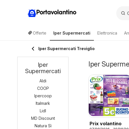
Portavolantino
Offerte
Iper Supermercati
Elettronica
Ar
Iper Supermercati Treviglio
Iper Supermer
Iper
Supermercati
Aldi
COOP
Ipercoop
Italmark
Lidl
MD Discount
Prix volantino
Natura Sì