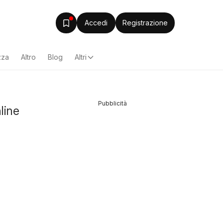
Accedi
Registrazione
zza
Altro
Blog
Altri
Pubblicità
line