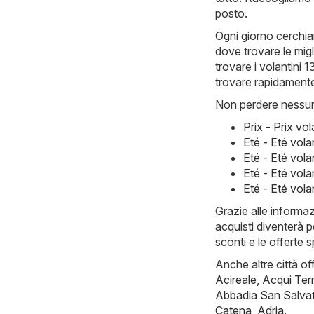
posto.
Ogni giorno cerchia
dove trovare le mig
trovare i volantini 
trovare rapidamente 
Non perdere nessuna
Prix - Prix v
Eté - Eté vol
Eté - Eté vol
Eté - Eté vol
Eté - Eté vol
Grazie alle informa
acquisti diventerà p
sconti e le offerte 
Anche altre città of
Acireale
,
Acqui Te
Abbadia San Salva
Catena
,
Adria
.