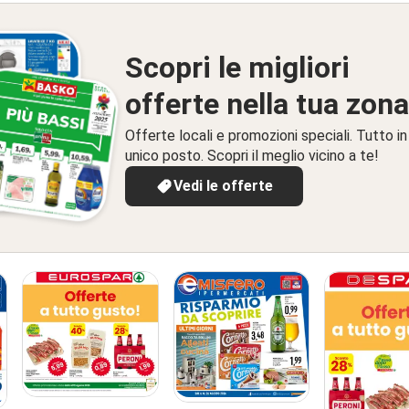
Scopri le migliori
offerte nella tua zona
Offerte locali e promozioni speciali. Tutto in
unico posto. Scopri il meglio vicino a te!
Vedi le offerte