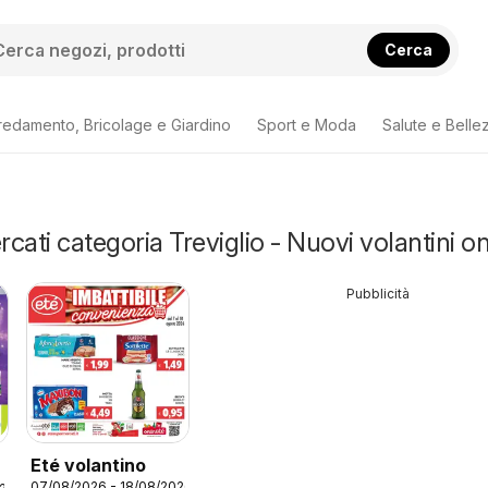
Cerca
redamento, Bricolage e Giardino
Sport e Moda
Salute e Belle
cati categoria Treviglio - Nuovi volantini on
Pubblicità
Eté volantino
07/08/2026 - 18/08/2026