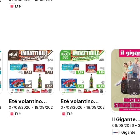
026
Eté
Eté volantino
Eté volantino
26
07/08/2026 - 18/08/2026
07/08/2026 - 18/08/2026
Prime
Smarty
Eté
Eté
Il Gigante
06/08/2026 - 
volantino 
Il Gigante