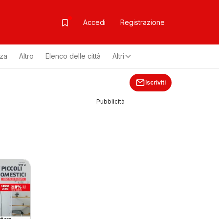
Accedi
Registrazione
zza
Altro
Elenco delle città
Altri
Iscriviti
Pubblicità