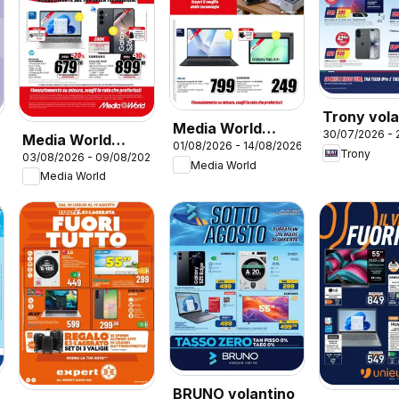
Trony vola
Media World
30/07/2026 - 
Media World
01/08/2026 - 14/08/2026
volantino
Trony
03/08/2026 - 09/08/2026
volantino
Media World
Prestazioni al top
Media World
BRUNO volantino