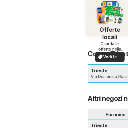
Offerte
locali
Guarda le
offerte nella
Comet Trieste
tua zona!
Vedi le
offerte
Trieste
Via Domenico Rosse
Altri negozi n
Euronics
Trieste