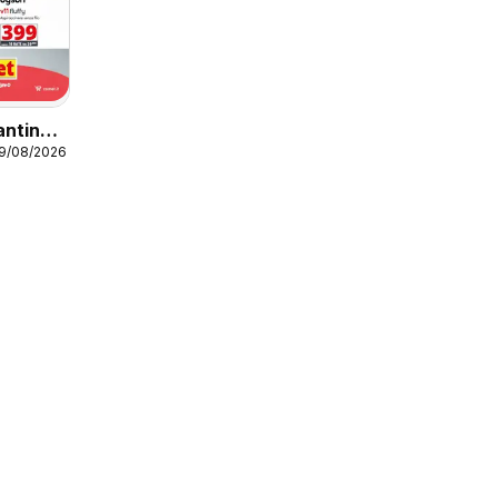
antino
19/08/2026
estici