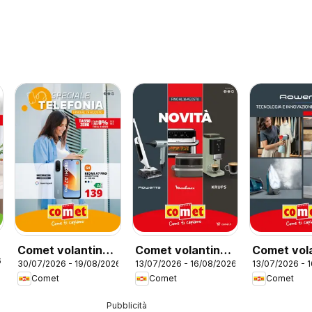
Comet volantino
Comet volantino
Comet vol
6
30/07/2026 - 19/08/2026
13/07/2026 - 16/08/2026
13/07/2026 - 
Telefonia
Moulinex,
Rowenta
Comet
Comet
Comet
Rowenta e Krups
Pubblicità