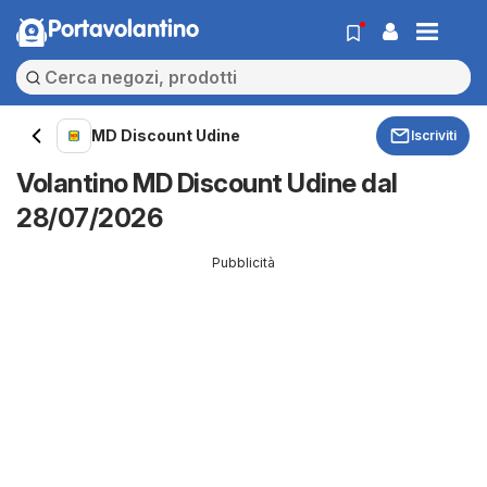
Portavolantino
MD Discount Udine
Iscriviti
Volantino MD Discount Udine dal
28/07/2026
Pubblicità