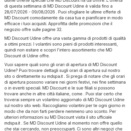
ultime offerte speciali che MD Discount ha da offrire. L'offerta
di questa settimana di MD Discount Udine è valida fino a
28/07/2026 - 09/08/2026 . Puoi sfogliare le ultime offerte di
MD Discount comodamente da casa tua e pianificare in modo
efficace i tuoi acquisti. Approfitta delle promozioni che il
negozio offre sulle pagine 32.
MD Discount Udine offre una vasta gamma di prodotti di qualità
a ottimi prezzi. I volantini sono pieni di prodotti interessanti,
quindi non esitare e scopri l'intero assortimento che MD
Discount di Udine offre.
Vuoi sapere quali sono gli orari di apertura di MD Discount
Udine? Puoi trovare dettagli sugli orari di apertura sul nostro
sito o direttamente su
mdspa.it
. Si prega di notare che gli orari
di apertura possono variare nei giorni festivi, nei fine settimana
o in eventi speciali. MD Discount e le sue filiali si possono
trovare anche in altre città italiane, come . Puoi star certo che
troverai sempre un volantino aggiornato di MD Discount Udine
sul nostro sito web. Raccogliamo volantini per te ogni giorno in
modo che da non farti perdere nemmeno uno sconto. Per
ulteriori informazioni su MD Discount visita il sito ufficiale
mdspa.it
. Se MD Discount Udine al momento non offre quello
che stai cercando, non preoccuparti. Ci sono altri negozi che