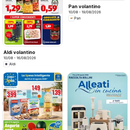
Pan volantino
10/08 - 19/08/2026
Pan
Aldi volantino
10/08 - 16/08/2026
Aldi