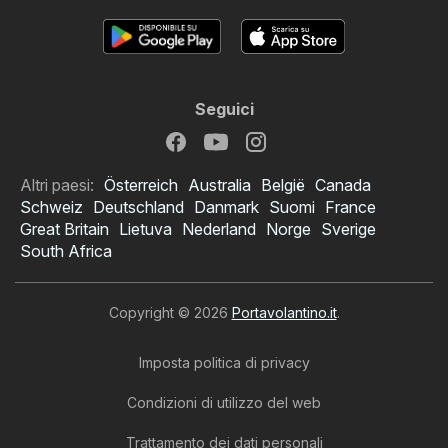
Seguici
Altri paesi:
Österreich
Australia
België
Canada
Schweiz
Deutschland
Danmark
Suomi
France
Great Britain
Lietuva
Nederland
Norge
Sverige
South Africa
Copyright © 2026
Portavolantino.it
.
Imposta politica di privacy
Condizioni di utilizzo del web
Trattamento dei dati personali