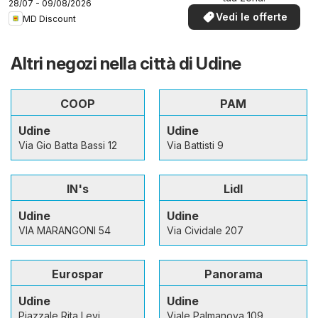
28/07 - 09/08/2026
Vedi le offerte
MD Discount
Altri negozi nella città di Udine
COOP
PAM
Udine
Udine
Via Gio Batta Bassi 12
Via Battisti 9
IN's
Lidl
Udine
Udine
VIA MARANGONI 54
Via Cividale 207
Eurospar
Panorama
Udine
Udine
Piazzale Rita Levi
Viale Palmanova 109