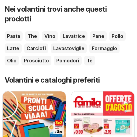
Nei volantini trovi anche questi
prodotti
Pasta
The
Vino
Lavatrice
Pane
Pollo
Latte
Carciofi
Lavastoviglie
Formaggio
Olio
Prosciutto
Pomodori
Tè
Volantini e cataloghi preferiti